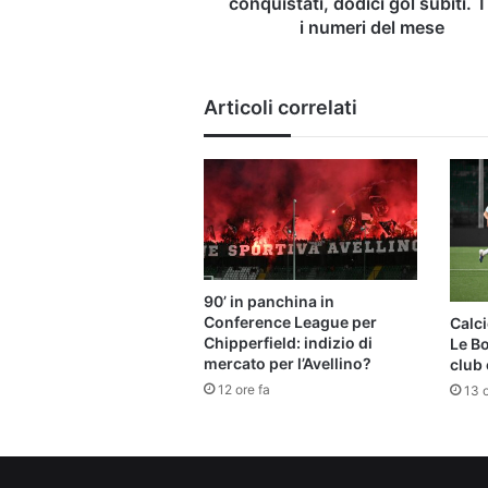
conquistati, dodici gol subiti. T
numeri
i numeri del mese
del
mese
Articoli correlati
90’ in panchina in
Conference League per
Calci
Chipperfield: indizio di
Le B
mercato per l’Avellino?
club 
12 ore fa
13 o