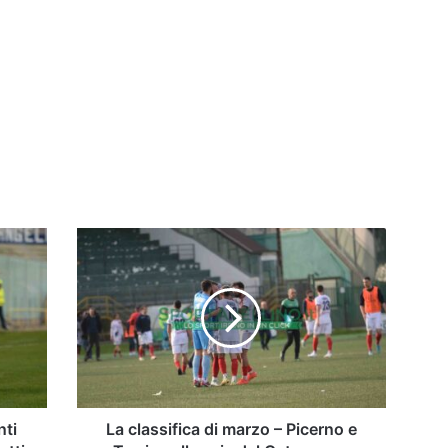
La
classifica
di
marzo
–
Picerno
e
Turris
nella
scia
nti
La classifica di marzo – Picerno e
del