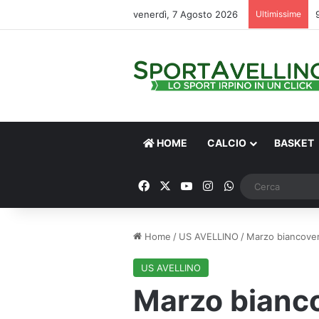
venerdì, 7 Agosto 2026
Ultimissime
HOME
CALCIO
BASKET
Facebook
X
You Tube
Instagram
WhatsApp
Home
/
US AVELLINO
/
Marzo biancover
US AVELLINO
Marzo bianc