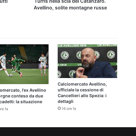
utti
Turris nella scia del Catanzaro.
Catanzaro.
Avellino, solite montagne russe
Avellino,
solite
montagne
russe
Calciomercato Avellino,
ufficiale la cessione di
omercato, l’ex Avellino
Cancellieri allo Spezia: i
orgne conteso da due
dettagli
cadetti: la situazione
16 ore fa
re fa