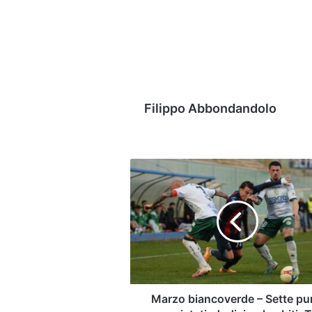
Filippo Abbondandolo
Marzo
biancoverde
–
Sette
punti
conquistati,
dodici
gol
subiti.
Tutti
Marzo biancoverde – Sette pu
i