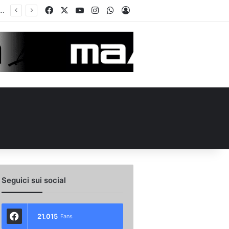
Facebook
X
You Tube
Instagram
WhatsApp
Accedi
 l’ex Avellino Le Borgne conteso da due club cadetti: la situazione
Seguici sui social
21.015
Fans