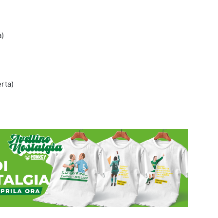
a)
erta)