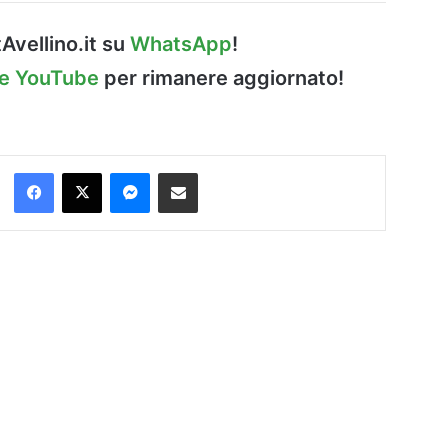
Avellino.it su
WhatsApp
!
le YouTube
per rimanere aggiornato!
Facebook
X
Messenger
Condividi via Email