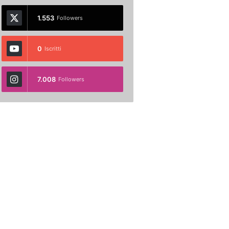
1.553
Followers
0
Iscritti
7.008
Followers