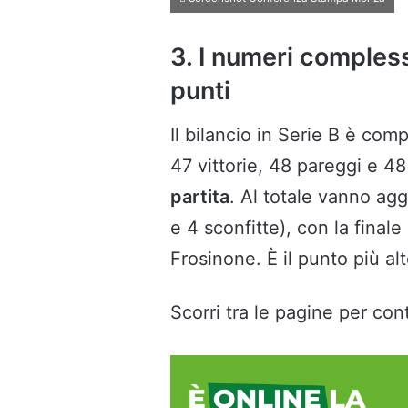
3. I numeri comples
punti
Il bilancio in Serie B è com
47 vittorie, 48 pareggi e 4
partita
. Al totale vanno ag
e 4 sconfitte), con la final
Frosinone. È il punto più al
Scorri tra le pagine per cont