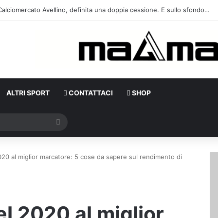
Creatività, cambio di passo e capacità di finalizzare: perché l’Av
ALTRI SPORT
CONTATTACI
SHOP
Cerca
020 al miglior marcatore: 5 cose da sapere sul rendimento di
l 2020 al miglior