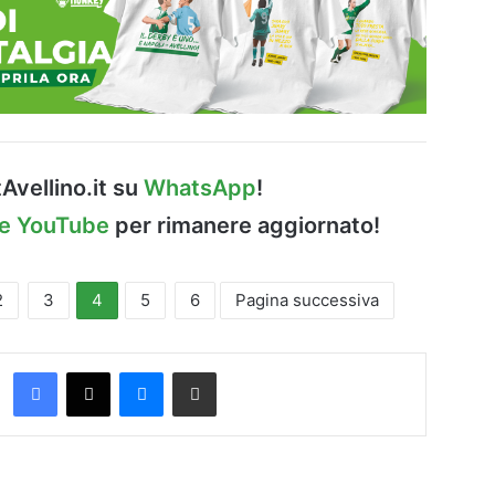
Avellino.it su
WhatsApp
!
le YouTube
per rimanere aggiornato!
2
3
4
5
6
Pagina successiva
Facebook
X
Messenger
Condividi via Email