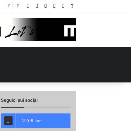
Facebook
X
You Tube
Instagram
WhatsApp
Accedi
ellino ha deciso di puntare su Jimenez
Seguici sui social
21.015
Fans