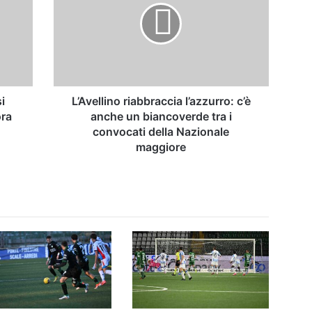
c’è
anche
un
biancoverde
tra
i
convocati
i
L’Avellino riabbraccia l’azzurro: c’è
della
ora
anche un biancoverde tra i
Nazionale
convocati della Nazionale
maggiore
maggiore