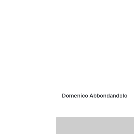
Domenico Abbondandolo
La
B
che