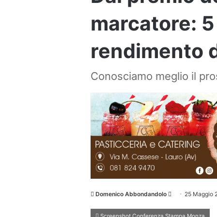
marcatore: 5
rendimento d
Conosciamo meglio il pro
Invia
Domenico Abbondandolo
25 Maggio 
un'email
Screenshot Conferenza Stampa Monza