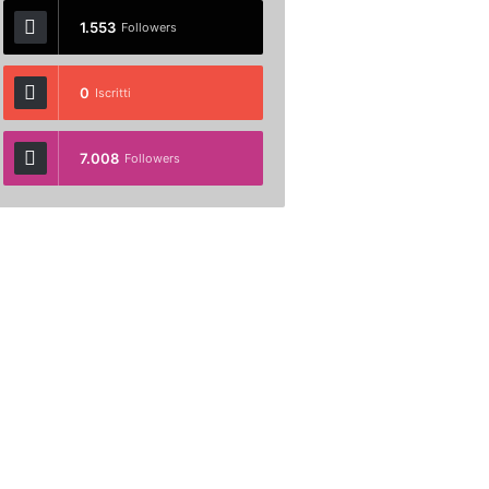
1.553
Followers
0
Iscritti
7.008
Followers