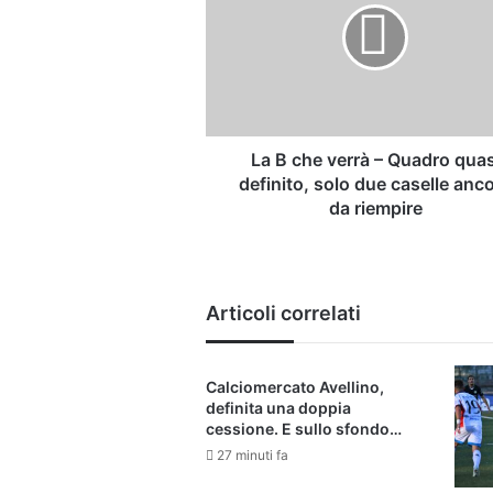
verrà
–
Quadro
quasi
definito,
solo
due
La B che verrà – Quadro quas
caselle
definito, solo due caselle anc
ancora
da riempire
da
riempire
Articoli correlati
Calciomercato Avellino,
definita una doppia
cessione. E sullo sfondo…
27 minuti fa