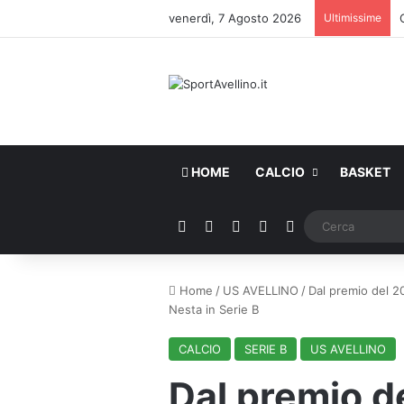
venerdì, 7 Agosto 2026
Ultimissime
HOME
CALCIO
BASKET
Facebook
X
You Tube
Instagram
WhatsApp
Home
/
US AVELLINO
/
Dal premio del 2
Nesta in Serie B
CALCIO
SERIE B
US AVELLINO
Dal premio de