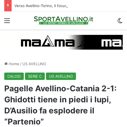
Verso Avellino-Torino, il focus sulla formazione granata
Menu
C
Home
/
US AVELLINO
CALCIO
SERIE C
US AVELLINO
Pagelle Avellino-Catania 2-1:
Ghidotti tiene in piedi i lupi,
D’Ausilio fa esplodere il
“Partenio”