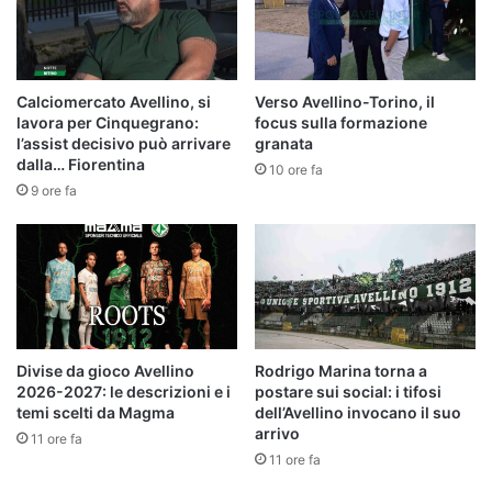
Calciomercato Avellino, si
Verso Avellino-Torino, il
lavora per Cinquegrano:
focus sulla formazione
l’assist decisivo può arrivare
granata
dalla… Fiorentina
10 ore fa
9 ore fa
Divise da gioco Avellino
Rodrigo Marina torna a
2026-2027: le descrizioni e i
postare sui social: i tifosi
temi scelti da Magma
dell’Avellino invocano il suo
arrivo
11 ore fa
11 ore fa