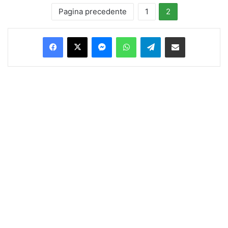
Pagina precedente
1
2
Facebook
X
Messenger
WhatsApp
Telegram
Condividi via Email