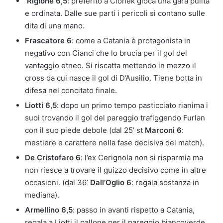
Rigione 6,5
: preferito a Cionek gioca una gara pulita
e ordinata. Dalle sue parti i pericoli si contano sulle
dita di una mano.
Frascatore 6
: come a Catania è protagonista in
negativo con Cianci che lo brucia per il gol del
vantaggio etneo. Si riscatta mettendo in mezzo il
cross da cui nasce il gol di D’Ausilio. Tiene botta in
difesa nel concitato finale.
Liotti 6,5
: dopo un primo tempo pasticciato rianima i
suoi trovando il gol del pareggio trafiggendo Furlan
con il suo piede debole (dal 25’ st
Marconi 6
:
mestiere e carattere nella fase decisiva del match).
De Cristofaro 6
: l’ex Cerignola non si risparmia ma
non riesce a trovare il guizzo decisivo come in altre
occasioni. (dal 36’
Dall’Oglio 6
: regala sostanza in
mediana).
Armellino 6,5
: passo in avanti rispetto a Catania,
regala a Liotti il pallone per il pareggio biancoverde.