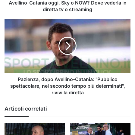
diretta
Avellino-Catania oggi, Sky o NOW? Dove vederla in
tv
diretta tv o streaming
o
streaming
Pazienza,
dopo
Avellino-
Catania:
"Pubblico
spettacolare,
nel
secondo
tempo
più
Pazienza, dopo Avellino-Catania: "Pubblico
determinati",
spettacolare, nel secondo tempo più determinati",
rivivi
rivivi la diretta
la
diretta
Articoli correlati