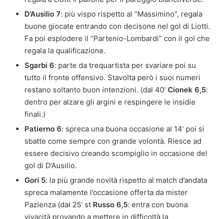
D’Ausilio 7
: più vispo rispetto al “Massimino”, regala
buone giocate entrando con decisone nel gol di Liotti.
Fa poi esplodere il “Partenio-Lombardi” con il gol che
regala la qualificazione.
Sgarbi 6
: parte da trequartista per svariare poi su
tutto il fronte offensivo. Stavolta però i suoi numeri
restano soltanto buon intenzioni. (dal 40’
Cionek
6,5
:
dentro per alzare gli argini e respingere le insidie
finali.)
Patierno 6
: spreca una buona occasione al 14’ poi si
sbatte come sempre con grande volontà. Riesce ad
essere decisivo creando scompiglio in occasione del
gol di D’Ausilio.
Gori 5
: la più grande novità rispetto al match d’andata
spreca malamente l’occasione offerta da mister
Pazienza (dal 25’ st
Russo 6,5
: entra con buona
vivacità provando a mettere in difficoltà la