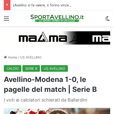
L’Avellino si fa valere, il Torino vince il memorial Criscitiello ai rigori
Menu
C
Home
/
US AVELLINO
CALCIO
SERIE B
US AVELLINO
Avellino-Modena 1-0, le
pagelle del match | Serie B
I voti ai calciatori schierati da Ballardini