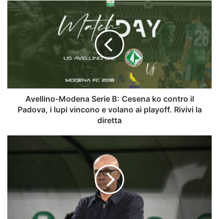
Avellino-
Modena
Serie
B:
Cesena
ko
contro
il
Padova,
i
Avellino-Modena Serie B: Cesena ko contro il
lupi
Padova, i lupi vincono e volano ai playoff. Rivivi la
vincono
diretta
e
volano
Avellino-
ai
Modena,
playoff.
le
Rivivi
voci
la
del
diretta
post-
gara:
leggi