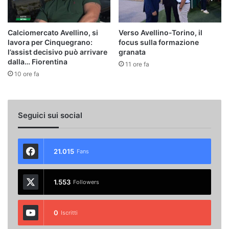
Calciomercato Avellino, si
Verso Avellino-Torino, il
lavora per Cinquegrano:
focus sulla formazione
l’assist decisivo può arrivare
granata
dalla… Fiorentina
11 ore fa
10 ore fa
Seguici sui social
21.015
Fans
1.553
Followers
0
Iscritti