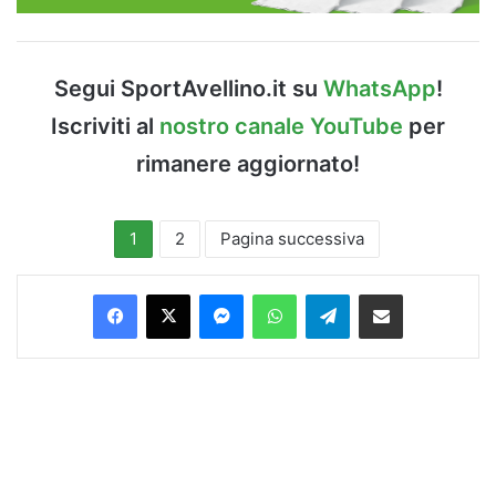
Segui SportAvellino.it su
WhatsApp
!
Iscriviti al
nostro canale YouTube
per
rimanere aggiornato!
1
2
Pagina successiva
Facebook
X
Messenger
WhatsApp
Telegram
Condividi via Email