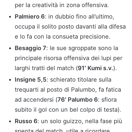
per la creatività in zona offensiva.
Palmiero 6
: in dubbio fino all’ultimo,
occupa il solito posto davanti alla difesa
e lo fa con la consueta precisione.
Besaggio 7
: le sue sgroppate sono la
principale risorsa offensiva dei lupi per
larghi tratti del match (
91′ Kumi s.v.
).
Insigne 5,5
: schierato titolare sulla
trequarti al posto di Palumbo, fa fatica
ad accendersi (
76′ Palumbo 6
: sfiora
subito il gol con un bel colpo di testa).
Russo 6
: un solo guizzo, nella fase più
spenta del match, utile a ricordare