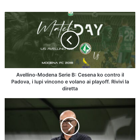
Avellino-
Modena
Serie
B:
Cesena
ko
contro
il
Padova,
i
Avellino-Modena Serie B: Cesena ko contro il
lupi
Padova, i lupi vincono e volano ai playoff. Rivivi la
vincono
diretta
e
volano
Avellino-
ai
Modena,
playoff.
le
Rivivi
voci
la
del
diretta
post-