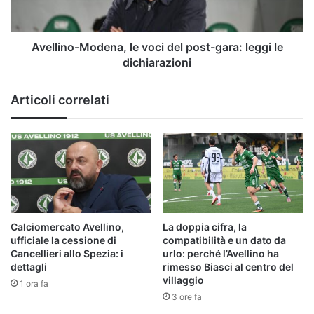
gara:
leggi
le
dichiarazioni
Avellino-Modena, le voci del post-gara: leggi le
dichiarazioni
Articoli correlati
Calciomercato Avellino,
La doppia cifra, la
ufficiale la cessione di
compatibilità e un dato da
Cancellieri allo Spezia: i
urlo: perché l’Avellino ha
dettagli
rimesso Biasci al centro del
villaggio
1 ora fa
3 ore fa