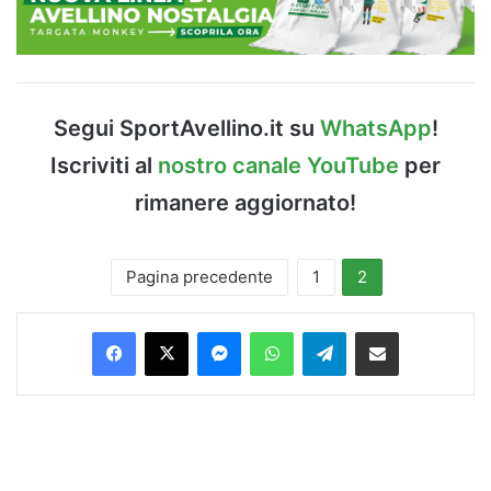
Segui SportAvellino.it su
WhatsApp
!
Iscriviti al
nostro canale YouTube
per
rimanere aggiornato!
Pagina precedente
1
2
Facebook
X
Messenger
WhatsApp
Telegram
Condividi via Email