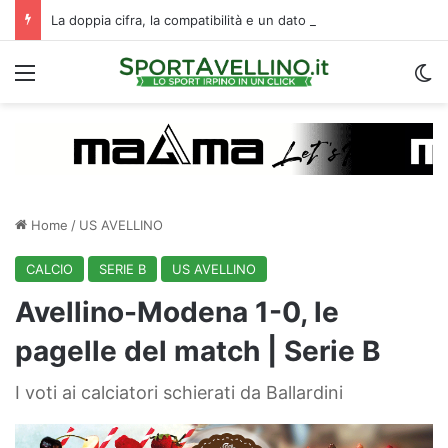
La doppia cifra, la compatibilità e un dato da urlo: perché l’Avellino ha rimesso Biasci al centro del villaggio
Menu
C
Home
/
US AVELLINO
CALCIO
SERIE B
US AVELLINO
Avellino-Modena 1-0, le
pagelle del match | Serie B
I voti ai calciatori schierati da Ballardini