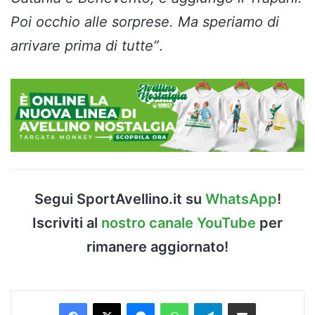
Poi occhio alle sorprese. Ma speriamo di
arrivare prima di tutte”
.
Segui SportAvellino.it su
WhatsApp
!
Iscriviti al
nostro canale YouTube
per
rimanere aggiornato!
Facebook
X
Messenger
WhatsApp
Telegram
Condividi via Email