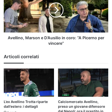
e
D’Ausilio
in
coro:
“A
Picerno
per
vincere”
Avellino, Marson e D’Ausilio in coro: “A Picerno per
vincere”
Articoli correlati
L’ex Avellino Trotta riparte
Calciomercato Avellino,
dall’estero: i dettagli
preso un giovane difensore
dal Napoli: ora il prestito in