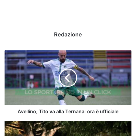
Redazione
Avellino,
Tito
va
alla
Ternana:
ora
è
ufficiale
Avellino, Tito va alla Ternana: ora è ufficiale
Avellino,
Marson