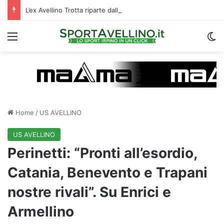
L’ex Avellino Trotta riparte dall’estero: i dettagli
Menu
C
Home
/
US AVELLINO
US AVELLINO
Perinetti: “Pronti all’esordio,
Catania, Benevento e Trapani
nostre rivali”. Su Enrici e
Armellino