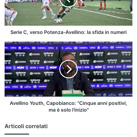
la
sfida
in
numeri
Serie C, verso Potenza-Avellino: la sfida in numeri
Avellino
Youth,
Capobianco:
"Cinque
anni
positivi,
ma
è
solo
l'inizio"
Avellino Youth, Capobianco: "Cinque anni positivi,
ma è solo l'inizio"
Articoli correlati