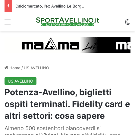
Calciomercato, l’ex Avellino Le Borgne conteso da due club cadetti: la situazione
Menu
C
Home
/
US AVELLINO
US AVELLINO
Potenza-Avellino, biglietti
ospiti terminati. Fidelity card e
altri settori: cosa sapere
Almeno 500 sostenitori biancoverdi si