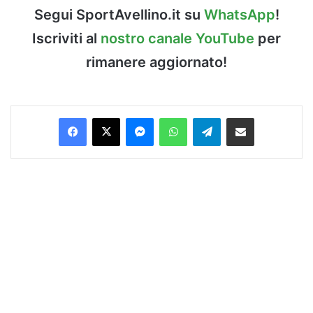
Segui SportAvellino.it su
WhatsApp
!
Iscriviti al
nostro canale YouTube
per
rimanere aggiornato!
Facebook
X
Messenger
WhatsApp
Telegram
Condividi via Email