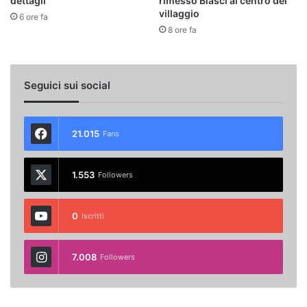
dettagli
rimesso Biasci al centro del
villaggio
6 ore fa
8 ore fa
Seguici sui social
21.015
Fans
1.553
Followers
0
Iscritti
7.008
Followers