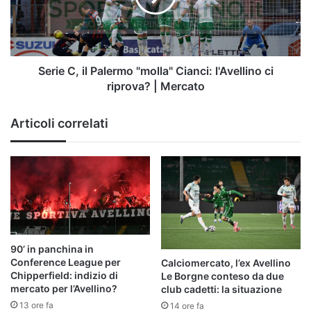
Cianci:
l'Avellino
ci
riprova?
|
Serie C, il Palermo "molla" Cianci: l'Avellino ci
Mercato
riprova? | Mercato
Articoli correlati
90’ in panchina in
Conference League per
Calciomercato, l’ex Avellino
Chipperfield: indizio di
Le Borgne conteso da due
mercato per l’Avellino?
club cadetti: la situazione
13 ore fa
14 ore fa