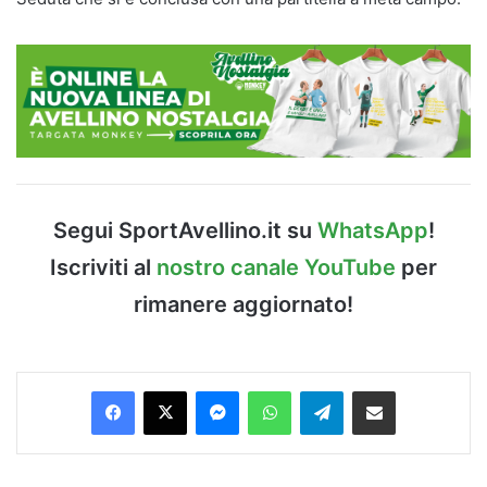
Segui SportAvellino.it su
WhatsApp
!
Iscriviti al
nostro canale YouTube
per
rimanere aggiornato!
Facebook
X
Messenger
WhatsApp
Telegram
Condividi via Email