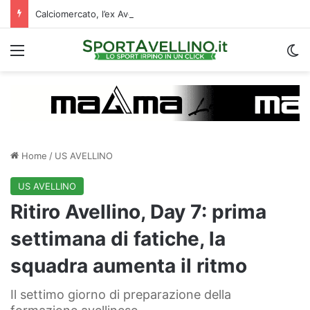
Calciomercato, l’ex Avellino Le Borgne conteso da due club cadetti: la situazione
Menu
C
Home
/
US AVELLINO
US AVELLINO
Ritiro Avellino, Day 7: prima
settimana di fatiche, la
squadra aumenta il ritmo
Il settimo giorno di preparazione della