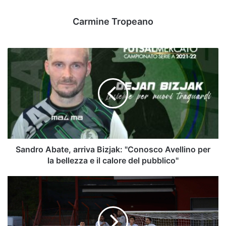
Carmine Tropeano
Sandro
Abate,
arriva
Bizjak:
"Conosco
Avellino
per
la
bellezza
e
Sandro Abate, arriva Bizjak: "Conosco Avellino per
il
la bellezza e il calore del pubblico"
calore
del
Serie
pubblico"
C,
il
Palermo
"molla"