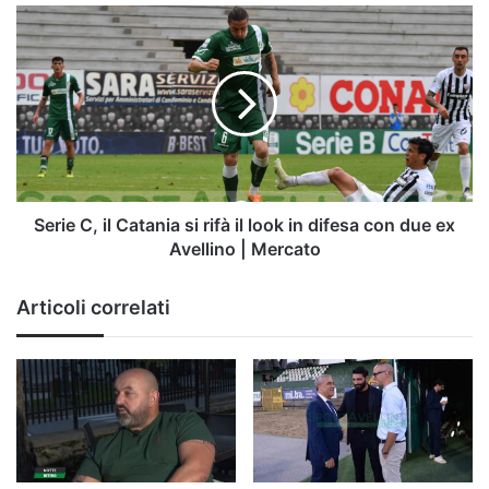
ritmo
Serie
C,
il
Catania
si
rifà
il
look
in
difesa
Serie C, il Catania si rifà il look in difesa con due ex
con
Avellino | Mercato
due
ex
Articoli correlati
Avellino
|
Mercato