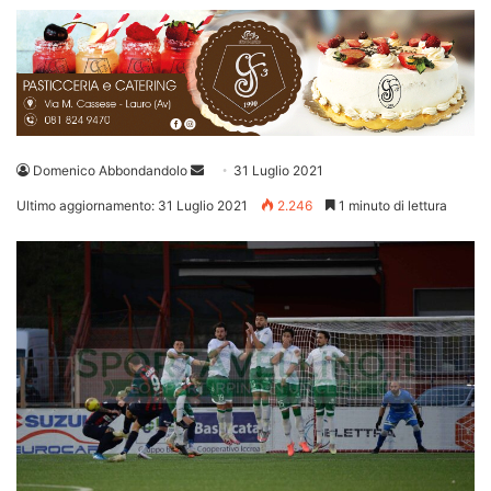
Invia
Domenico Abbondandolo
31 Luglio 2021
un'email
Ultimo aggiornamento: 31 Luglio 2021
2.246
1 minuto di lettura