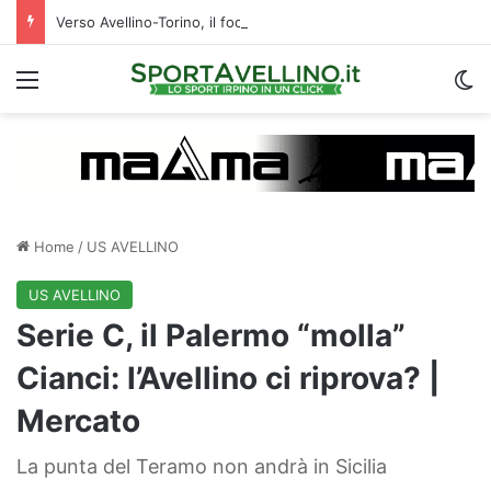
Verso Avellino-Torino, il focus sulla formazione granata
Menu
C
Home
/
US AVELLINO
US AVELLINO
Serie C, il Palermo “molla”
Cianci: l’Avellino ci riprova? |
Mercato
La punta del Teramo non andrà in Sicilia