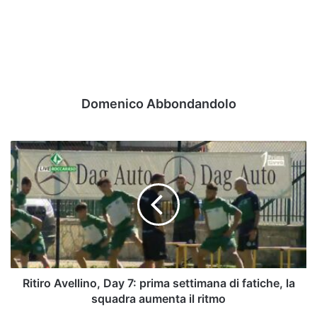
Domenico Abbondandolo
Ritiro
Avellino,
Day
7:
prima
settimana
di
fatiche,
la
squadra
Ritiro Avellino, Day 7: prima settimana di fatiche, la
aumenta
squadra aumenta il ritmo
il