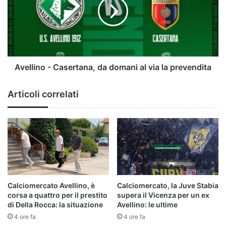
da
domani
al
via
la
prevendita
Avellino - Casertana, da domani al via la prevendita
Articoli correlati
Calciomercato Avellino, è
Calciomercato, la Juve Stabia
corsa a quattro per il prestito
supera il Vicenza per un ex
di Della Rocca: la situazione
Avellino: le ultime
4 ore fa
4 ore fa