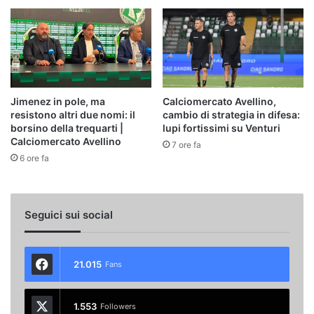
Jimenez in pole, ma
Calciomercato Avellino,
resistono altri due nomi: il
cambio di strategia in difesa:
borsino della trequarti |
lupi fortissimi su Venturi
Calciomercato Avellino
7 ore fa
6 ore fa
Seguici sui social
21.015
Fans
1.553
Followers