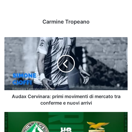
Carmine Tropeano
Audax
Cervinara:
primi
movimenti
di
mercato
tra
conferme
e
nuovi
Audax Cervinara: primi movimenti di mercato tra
arrivi
conferme e nuovi arrivi
Avellino
-
Casertana,