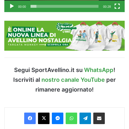
00:00
00:28
Segui SportAvellino.it su
WhatsApp
!
Iscriviti al
nostro canale YouTube
per
rimanere aggiornato!
Facebook
X
Messenger
WhatsApp
Telegram
Condividi via Email