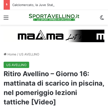
Calciomercato, la Juve Stabia supera il Vicenza per un ex Avellino: le ultime
Menu
C
Home
/
US AVELLINO
US AVELLINO
Ritiro Avellino – Giorno 16:
mattinata di scarico in piscina,
nel pomeriggio lezioni
tattiche [Video]