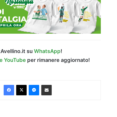
Avellino.it su
WhatsApp
!
le YouTube
per rimanere aggiornato!
Facebook
X
Messenger
Condividi via Email