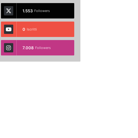
1.553
Followers
0
Iscritti
7.008
Followers