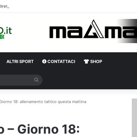
Diretta Calciomercato Avellino e Serie B, trattative e ufficialità
ALTRI SPORT
CONTATTACI
SHOP
Cerca
– Giorno 18: allenamento tattico questa mattina
o – Giorno 18: