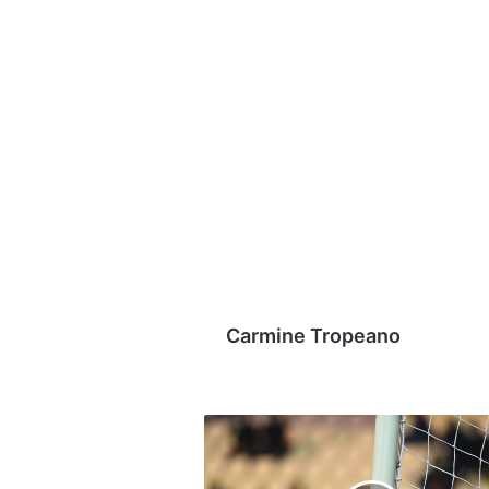
Carmine Tropeano
Avellino,
Pane:
"Tutti