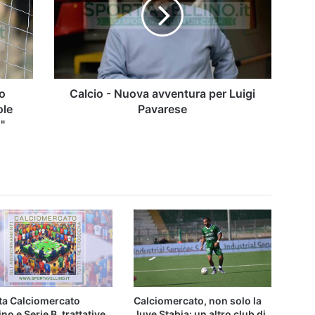
avventura
per
Luigi
Pavarese
mo
Calcio - Nuova avventura per Luigi
ole
Pavarese
"
tta Calciomercato
Calciomercato, non solo la
ino e Serie B, trattative
Juve Stabia: un altro club di