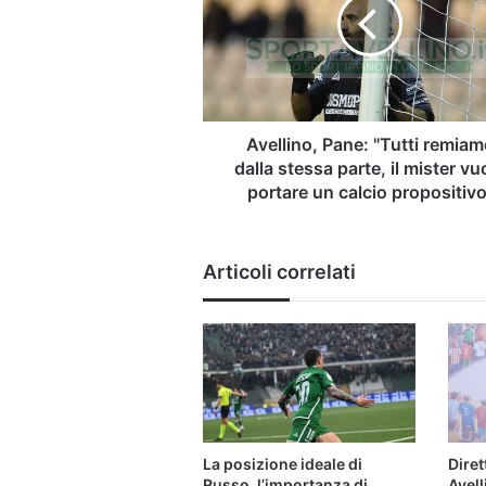
remiamo
dalla
stessa
parte,
il
mister
vuole
Avellino, Pane: "Tutti remia
portare
dalla stessa parte, il mister vu
un
portare un calcio propositivo
calcio
propositivo"
Articoli correlati
La posizione ideale di
Dire
Russo, l’importanza di
Avell