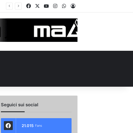
Facebook
X
You Tube
Instagram
WhatsApp
Accedi
Seguici sui social
21.015
Fans