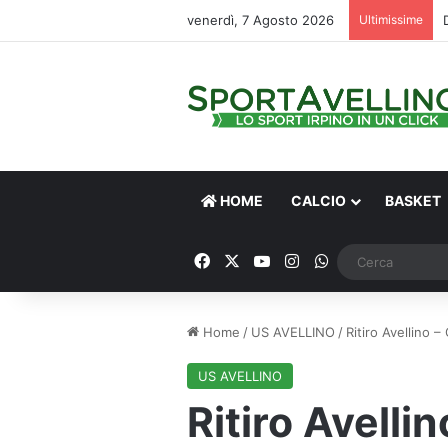
venerdì, 7 Agosto 2026
Ultimissime
HOME
CALCIO
BASKET
Facebook
X
You Tube
Instagram
WhatsApp
Home
/
US AVELLINO
/
Ritiro Avellino 
US AVELLINO
Ritiro Avellin