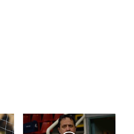
Calcio
-
Nuova