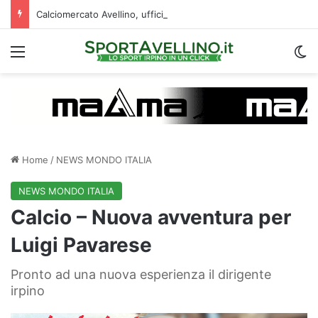
Calciomercato Avellino, ufficiale la cessione di Cancellieri allo Spezia: i dettagli
Menu
C
Home
/
NEWS MONDO ITALIA
NEWS MONDO ITALIA
Calcio – Nuova avventura per
Luigi Pavarese
Pronto ad una nuova esperienza il dirigente
irpino