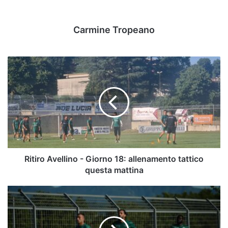
Carmine Tropeano
Ritiro
Avellino
-
Giorno
18:
allenamento
tattico
questa
mattina
Ritiro Avellino - Giorno 18: allenamento tattico
questa mattina
Report
medico:
trauma
costale