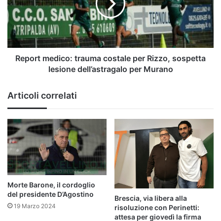
per
Rizzo,
sospetta
lesione
dell’astragalo
per
Report medico: trauma costale per Rizzo, sospetta
Murano
lesione dell’astragalo per Murano
Articoli correlati
Morte Barone, il cordoglio
del presidente D’Agostino
Brescia, via libera alla
19 Marzo 2024
risoluzione con Perinetti:
attesa per giovedì la firma