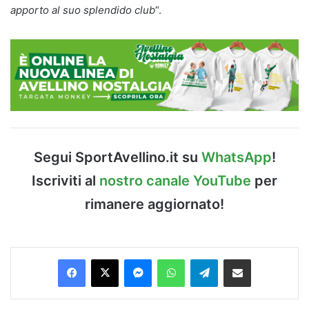
apporto al suo splendido club
“.
Segui SportAvellino.it su
WhatsApp
!
Iscriviti al
nostro canale YouTube
per
rimanere aggiornato!
Facebook
X
Messenger
WhatsApp
Telegram
Condividi via Email