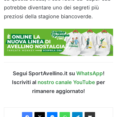
potrebbe diventare uno dei segreti più
preziosi della stagione biancoverde.
Segui SportAvellino.it su
WhatsApp
!
Iscriviti al
nostro canale YouTube
per
rimanere aggiornato!
Facebook
X
Messenger
WhatsApp
Telegram
Condividi via Email