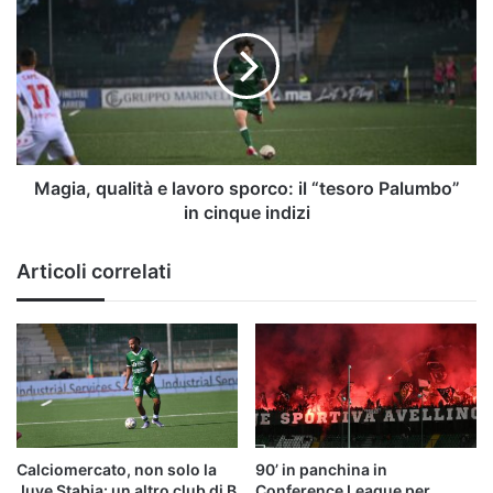
qualità
B
e
lavoro
sporco:
il
“tesoro
Palumbo”
in
cinque
Magia, qualità e lavoro sporco: il “tesoro Palumbo”
indizi
in cinque indizi
Articoli correlati
Calciomercato, non solo la
90’ in panchina in
Juve Stabia: un altro club di B
Conference League per