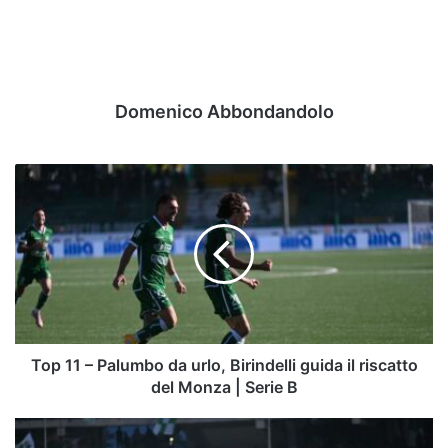
Domenico Abbondandolo
Top
11
–
Palumbo
da
urlo,
Birindelli
guida
il
riscatto
Top 11 – Palumbo da urlo, Birindelli guida il riscatto
del
del Monza | Serie B
Monza
|
Magia,
Serie