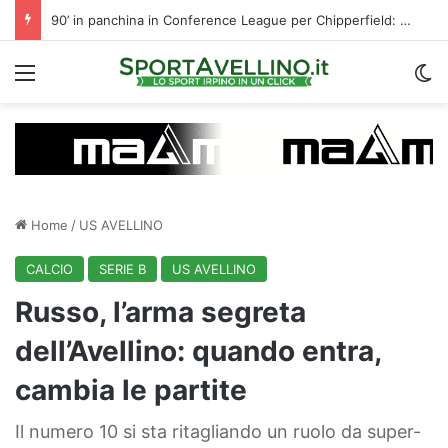
Calciomercato, l’ex Avellino Le Borgne conteso da due club cadetti: la situazione
Menu
C
Home
/
US AVELLINO
CALCIO
SERIE B
US AVELLINO
Russo, l’arma segreta
dell’Avellino: quando entra,
cambia le partite
Il numero 10 si sta ritagliando un ruolo da super-