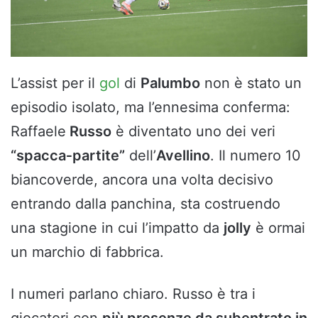
L’assist per il
gol
di
Palumbo
non è stato un
episodio isolato, ma l’ennesima conferma:
Raffaele
Russo
è diventato uno dei veri
“spacca‑partite”
dell’
Avellino
. Il numero 10
biancoverde, ancora una volta decisivo
entrando dalla panchina, sta costruendo
una stagione in cui l’impatto da
jolly
è ormai
un marchio di fabbrica.
I numeri parlano chiaro. Russo è tra i
giocatori con
più presenze da subentrato in