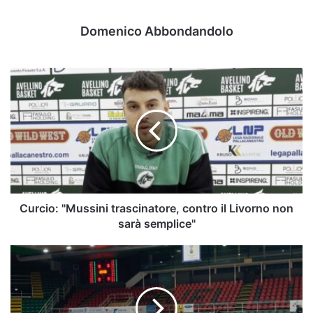
Domenico Abbondandolo
Curcio:
"Mussini
trascinatore,
contro
il
Livorno
non
sarà
semplice"
Curcio: "Mussini trascinatore, contro il Livorno non
sarà semplice"
Sandro
Abate,
seconda
vittoria
consecutiva: