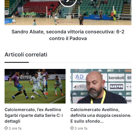
6-
2
contro
il
Padova
Sandro Abate, seconda vittoria consecutiva: 6-2
contro il Padova
Articoli correlati
Calciomercato, l’ex Avellino
Calciomercato Avellino,
Sgarbi riparte dalla Serie C: i
definita una doppia cessione.
dettagli
E sullo sfondo…
3 ore fa
3 ore fa