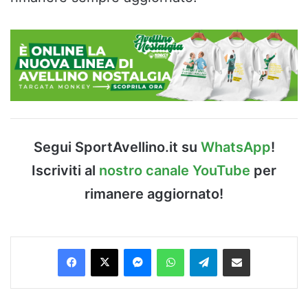
Segui SportAvellino.it su
WhatsApp
!
Iscriviti al
nostro canale YouTube
per
rimanere aggiornato!
Facebook
X
Messenger
WhatsApp
Telegram
Condividi via Email