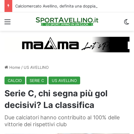
Calciomercato Avellino, definita una doppia cessione. E sullo sfondo…
Menu
C
Home
/
US AVELLINO
CALCIO
SERIE C
US AVELLINO
Serie C, chi segna più gol
decisivi? La classifica
Due calciatori hanno contribuito al 100% delle
vittorie dei rispettivi club