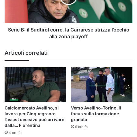
la
Carrarese
strizza
l’occhio
alla
Serie B: il Sudtirol corre, la Carrarese strizza l’occhio
zona
alla zona playoff
playoff
Articoli correlati
Calciomercato Avellino, si
Verso Avellino-Torino, il
lavora per Cinquegrano:
focus sulla formazione
l’assist decisivo può arrivare
granata
dalla… Fiorentina
6 ore fa
4 ore fa