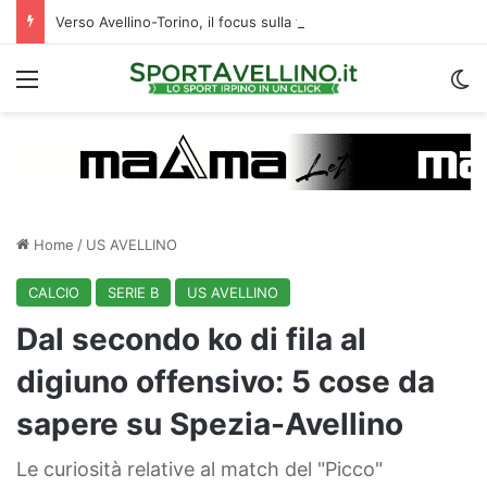
Verso Avellino-Torino, il focus sulla formazione granata
Menu
C
Home
/
US AVELLINO
CALCIO
SERIE B
US AVELLINO
Dal secondo ko di fila al
digiuno offensivo: 5 cose da
sapere su Spezia-Avellino
Le curiosità relative al match del "Picco"