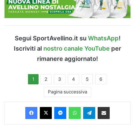
Segui SportAvellino.it su
WhatsApp
!
Iscriviti al
nostro canale YouTube
per
rimanere aggiornato!
1
2
3
4
5
6
Pagina successiva
Facebook
X
Messenger
WhatsApp
Telegram
Condividi via Email