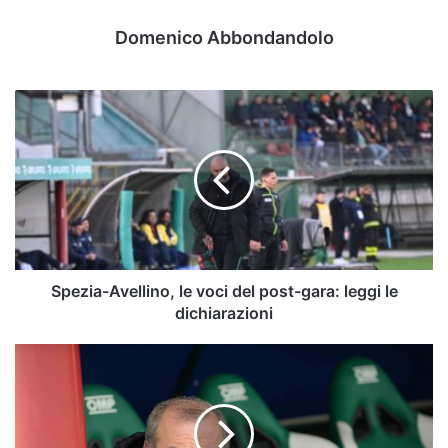
Domenico Abbondandolo
Spezia-
Avellino,
le
voci
del
post-
gara:
leggi
le
dichiarazioni
Spezia-Avellino, le voci del post-gara: leggi le
dichiarazioni
Serie
B:
il
Sudtirol
corre,