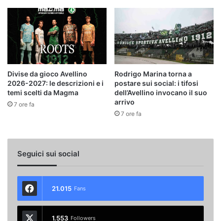
Divise da gioco Avellino
Rodrigo Marina torna a
2026-2027: le descrizioni e i
postare sui social: i tifosi
temi scelti da Magma
dell’Avellino invocano il suo
arrivo
7 ore fa
7 ore fa
Seguici sui social
21.015
Fans
1.553
Followers