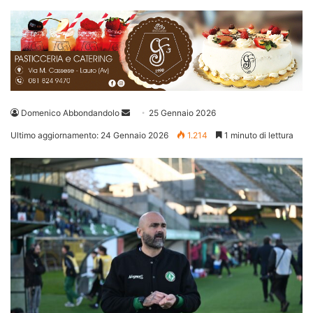
Invia
Domenico Abbondandolo
25 Gennaio 2026
un'email
Ultimo aggiornamento: 24 Gennaio 2026
1.214
1 minuto di lettura