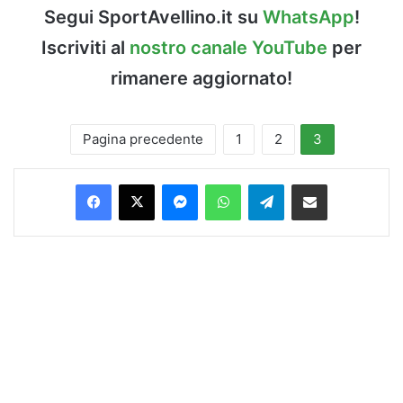
Segui SportAvellino.it su
WhatsApp
!
Iscriviti al
nostro canale YouTube
per
rimanere aggiornato!
Pagina precedente
1
2
3
Facebook
X
Messenger
WhatsApp
Telegram
Condividi via Email