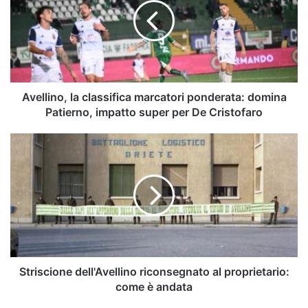
marcatori
ponderata:
domina
Patierno,
impatto
super
per
Avellino, la classifica marcatori ponderata: domina
De
Patierno, impatto super per De Cristofaro
Cristofaro
Striscione
dell'Avellino
riconsegnato
al
proprietario:
come
è
andata
Striscione dell'Avellino riconsegnato al proprietario:
come è andata