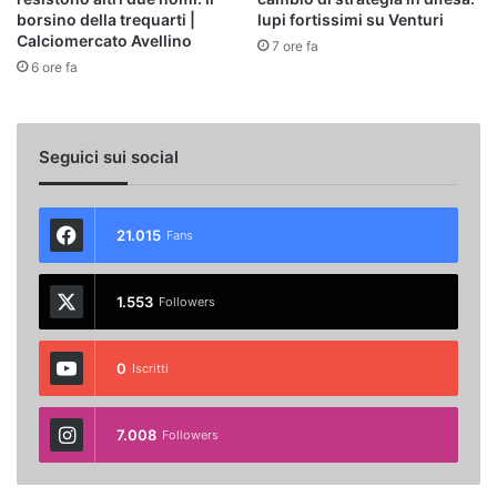
borsino della trequarti |
lupi fortissimi su Venturi
Calciomercato Avellino
7 ore fa
6 ore fa
Seguici sui social
21.015
Fans
1.553
Followers
0
Iscritti
7.008
Followers