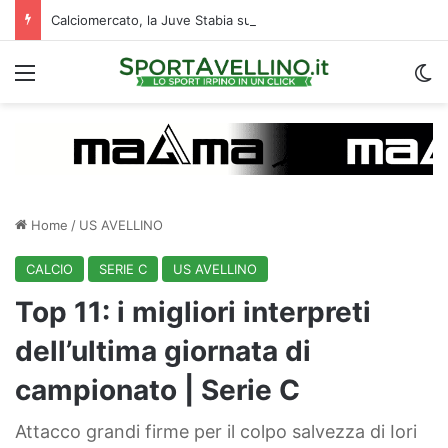
Calciomercato, la Juve Stabia supera il Vicenza per un ex Avellino: le ultime
Menu
C
Home
/
US AVELLINO
CALCIO
SERIE C
US AVELLINO
Top 11: i migliori interpreti
dell’ultima giornata di
campionato | Serie C
Attacco grandi firme per il colpo salvezza di Iori