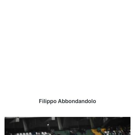
Filippo Abbondandolo
Avellino,
la
classifica