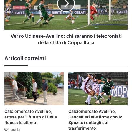
saranno
i
telecronisti
della
sfida
di
Verso Udinese-Avellino: chi saranno i telecronisti
Coppa
della sfida di Coppa Italia
Italia
Articoli correlati
Calciomercato Avellino,
Calciomercato Avellino,
attesa per il futuro di Della
Cancellieri alle firme con lo
Rocca: le ultime
Spezia: i dettagli sul
trasferimento
1 ora fa