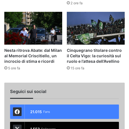
2 ore fa
Nesta ritrova Abate: dal Milan
Cinquegrano titolare contro
al Memorial Criscitiello, un
il Celta Vigo: la curiosità sul
incrocio di stima e ricordi
ruolo e l’attesa dell’Avellino
5 ore fa
15 ore fa
Seguici sui social
21.015
Fans
1.553
Followers