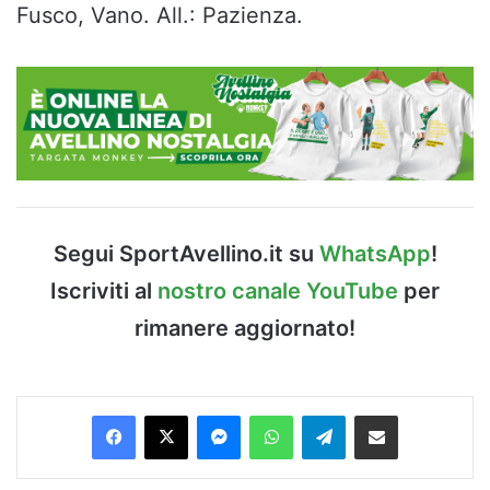
Fusco, Vano. All.: Pazienza.
Segui SportAvellino.it su
WhatsApp
!
Iscriviti al
nostro canale YouTube
per
rimanere aggiornato!
Facebook
X
Messenger
WhatsApp
Telegram
Condividi via Email