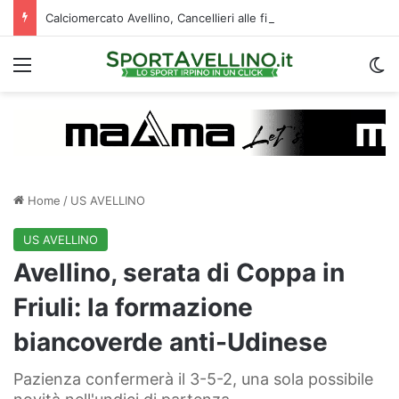
Calciomercato Avellino, Cancellieri alle firme con lo Spezia: i dettagli sul trasferimento
Menu
C
Home
/
US AVELLINO
US AVELLINO
Avellino, serata di Coppa in
Friuli: la formazione
biancoverde anti-Udinese
Pazienza confermerà il 3-5-2, una sola possibile