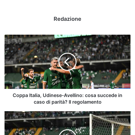
Redazione
Coppa
Italia,
Udinese-
Avellino:
cosa
succede
in
caso
di
parità?
Coppa Italia, Udinese-Avellino: cosa succede in
Il
caso di parità? Il regolamento
regolamento
Verso
Udinese-
Avellino:
chi