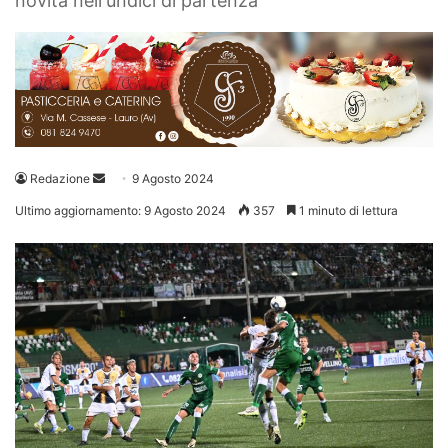
novità nell'undici di partenza
Invia
Redazione
9 Agosto 2024
un'email
Ultimo aggiornamento: 9 Agosto 2024
357
1 minuto di lettura