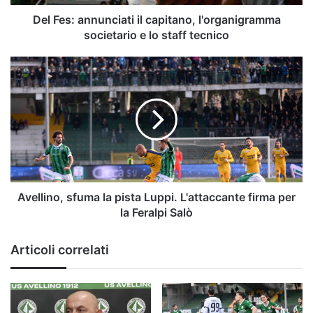
lo
staff
Del Fes: annunciati il capitano, l'organigramma
tecnico
societario e lo staff tecnico
Avellino,
sfuma
la
pista
Luppi.
L'attaccante
firma
per
la
Feralpi
Avellino, sfuma la pista Luppi. L'attaccante firma per
Salò
la Feralpi Salò
Articoli correlati