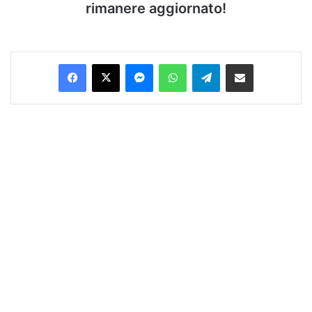
rimanere aggiornato!
Facebook
X
Messenger
WhatsApp
Telegram
Condividi via Email