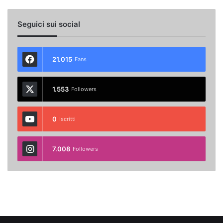
Seguici sui social
21.015
Fans
1.553
Followers
0
Iscritti
7.008
Followers