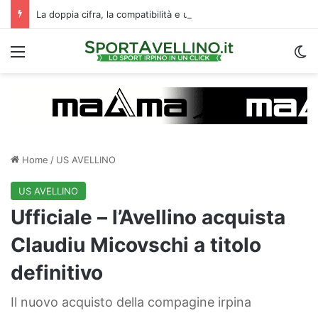
La doppia cifra, la compatibilità e un dato da urlo: perché l’Avellino ha rimesso Biasci al centro del villaggio
Menu
C
Home
/
US AVELLINO
US AVELLINO
Ufficiale – l’Avellino acquista
Claudiu Micovschi a titolo
definitivo
Il nuovo acquisto della compagine irpina