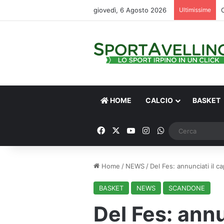
giovedì, 6 Agosto 2026
Ultimissime
HOME
CALCIO
BASKET
Facebook
X
You Tube
Instagram
WhatsApp
Home
/
NEWS
/
Del Fes: annunciati il c
BASKET
NEWS
SCANDONE
Del Fes: annu