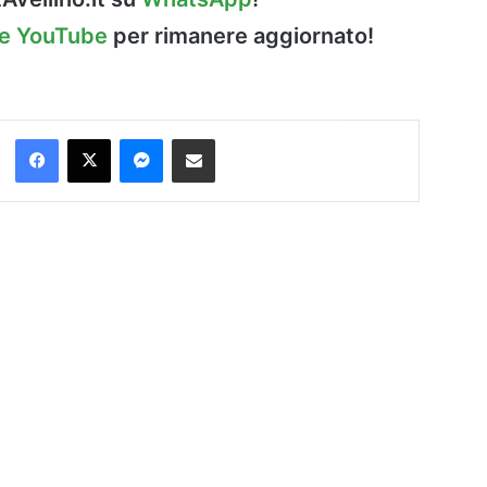
le YouTube
per rimanere aggiornato!
Facebook
X
Messenger
Condividi via Email