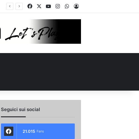
Facebook
X
You Tube
Instagram
WhatsApp
Accedi
ellino Le Borgne conteso da due club cadetti: la situazione
Seguici sui social
21.015
Fans