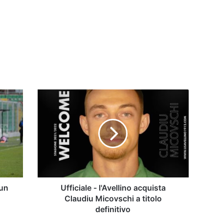
Ufficiale
-
l'Avellino
acquista
Claudiu
Micovschi
a
titolo
definitivo
 un
Ufficiale - l'Avellino acquista
Claudiu Micovschi a titolo
definitivo