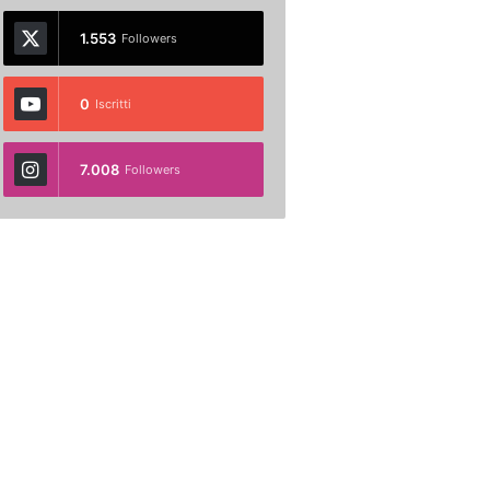
1.553
Followers
0
Iscritti
7.008
Followers