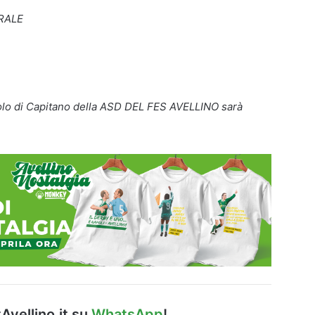
RALE
olo di Capitano della ASD DEL FES AVELLINO sarà
.
Avellino.it su
WhatsApp
!