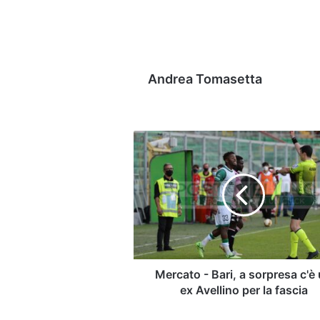
Andrea Tomasetta
Mercato
-
Bari,
a
sorpresa
c'è
un
ex
Avellino
per
Mercato - Bari, a sorpresa c'è
la
ex Avellino per la fascia
fascia