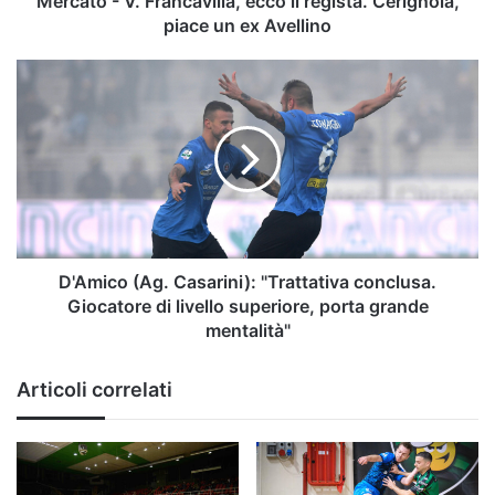
Mercato - V. Francavilla, ecco il regista. Cerignola,
ex
piace un ex Avellino
Avellino
D'Amico
(Ag.
Casarini):
"Trattativa
conclusa.
Giocatore
di
livello
superiore,
porta
D'Amico (Ag. Casarini): "Trattativa conclusa.
grande
Giocatore di livello superiore, porta grande
mentalità"
mentalità"
Articoli correlati