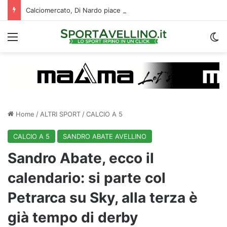
Calciomercato, Di Nardo piace al Pafos: c’è un intreccio con l’Avellino
Menu
C
Home
/
ALTRI SPORT
/
CALCIO A 5
CALCIO A 5
SANDRO ABATE AVELLINO
Sandro Abate, ecco il
calendario: si parte col
Petrarca su Sky, alla terza è
già tempo di derby