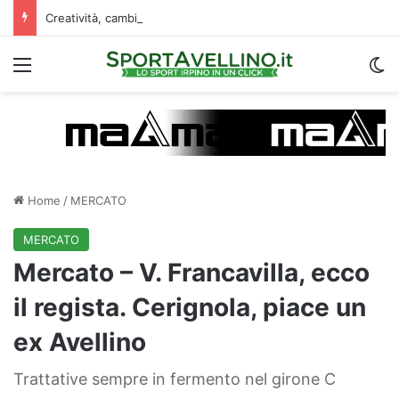
Creatività, cambio di passo e capacità di finalizzare: perché l’Avellino ha deciso di puntare su Jimenez
Menu
C
Home
/
MERCATO
MERCATO
Mercato – V. Francavilla, ecco
il regista. Cerignola, piace un
ex Avellino
Trattative sempre in fermento nel girone C