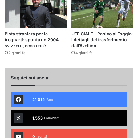
Pista straniera per la
UFFICIALE – Panico al Foggia:
trequarti: spunta un 2004
i dettagli del trasferimento
svizzero, ecco chi è
dall’Avellino
2 giorni fa
4 giorni fa
Seguici sui social
21.015
Fans
1.553
Followers
0
Iscritti