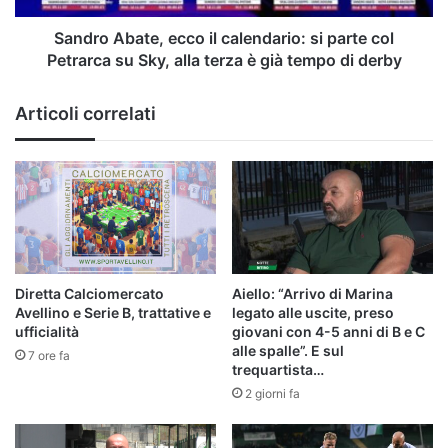
Petrarca
su
Sandro Abate, ecco il calendario: si parte col
Sky,
Petrarca su Sky, alla terza è già tempo di derby
alla
terza
Articoli correlati
è
già
tempo
di
derby
Diretta Calciomercato
Aiello: “Arrivo di Marina
Avellino e Serie B, trattative e
legato alle uscite, preso
ufficialità
giovani con 4-5 anni di B e C
alle spalle”. E sul
7 ore fa
trequartista…
2 giorni fa