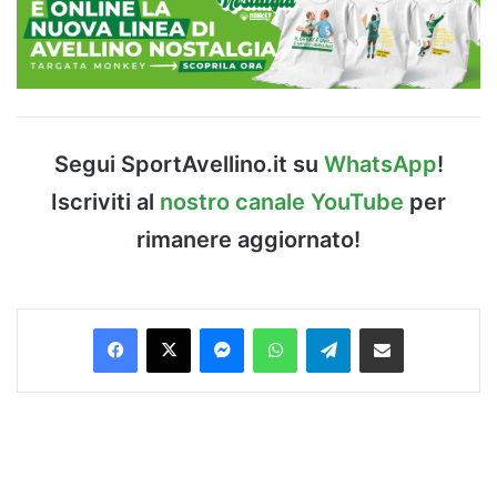
Segui SportAvellino.it su
WhatsApp
!
Iscriviti al
nostro canale YouTube
per
rimanere aggiornato!
Facebook
X
Messenger
WhatsApp
Telegram
Condividi via Email