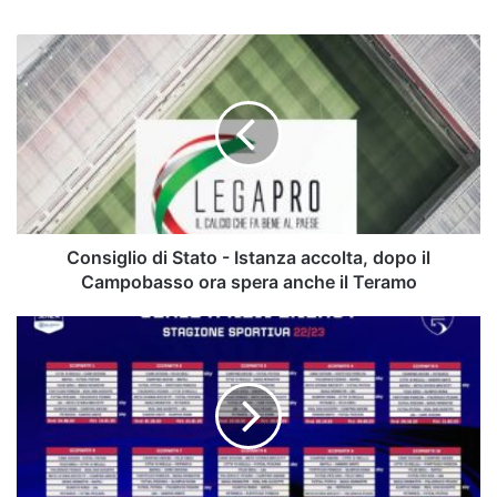
Consiglio
di
Stato
-
Istanza
accolta,
dopo
il
Campobasso
ora
Consiglio di Stato - Istanza accolta, dopo il
spera
Campobasso ora spera anche il Teramo
anche
il
Sandro
Teramo
Abate,
ecco
il
calendario:
si
parte
col