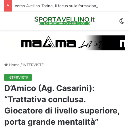
Verso Avellino-Torino, il focus sulla formazione granata
Menu
C
Home
/
INTERVISTE
INTERVISTE
D’Amico (Ag. Casarini):
“Trattativa conclusa.
Giocatore di livello superiore,
porta grande mentalità”