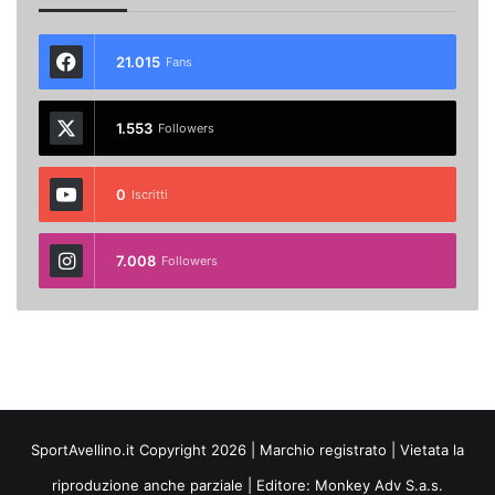
21.015
Fans
1.553
Followers
0
Iscritti
7.008
Followers
SportAvellino.it Copyright 2026 | Marchio registrato | Vietata la
riproduzione anche parziale | Editore:
Monkey Adv S.a.s.