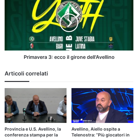
è
3:
già
ecco
tempo
il
di
girone
derby
dell'Avellino
Primavera 3: ecco il girone dell'Avellino
Articoli correlati
Provincia e U.S. Avellino, la
Avellino, Aiello ospite a
conferenza stampa per la
Telenostra: “Più giocatori in