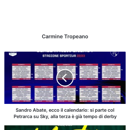
Carmine Tropeano
Sandro
Abate,
ecco
il
calendario:
si
parte
col
Petrarca
su
Sandro Abate, ecco il calendario: si parte col
Sky,
Petrarca su Sky, alla terza è già tempo di derby
alla
terza
Primavera