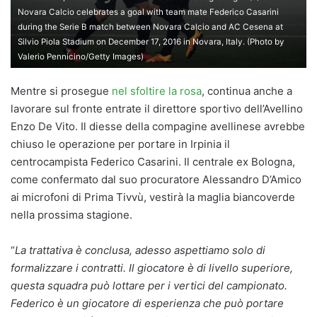
Novara Calcio celebrates a goal with team mate Federico Casarini
during the Serie B match between Novara Calcio and AC Cesena at
Silvio Piola Stadium on December 17, 2016 in Novara, Italy. (Photo by
Valerio Pennicino/Getty Images)
Mentre si prosegue
nel sfoltire la rosa
, continua anche a
lavorare sul fronte entrate il direttore sportivo dell’Avellino
Enzo De Vito. Il diesse della compagine avellinese avrebbe
chiuso le operazione per portare in Irpinia il
centrocampista Federico Casarini. Il centrale ex Bologna,
come confermato dal suo procuratore Alessandro D’Amico
ai microfoni di Prima Tivvù, vestirà la maglia biancoverde
nella prossima stagione.
“
La trattativa è conclusa, adesso aspettiamo solo di
formalizzare i contratti. Il giocatore è di livello superiore,
questa squadra può lottare per i vertici del campionato.
Federico è un giocatore di esperienza che può portare