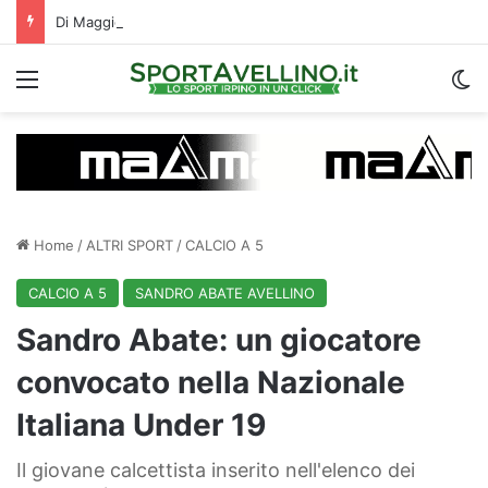
Di Maggio suona la carica: “Speriamo di fare un grande campionato. I tifosi? Sono un fattore”
Menu
C
Home
/
ALTRI SPORT
/
CALCIO A 5
CALCIO A 5
SANDRO ABATE AVELLINO
Sandro Abate: un giocatore
convocato nella Nazionale
Italiana Under 19
Il giovane calcettista inserito nell'elenco dei