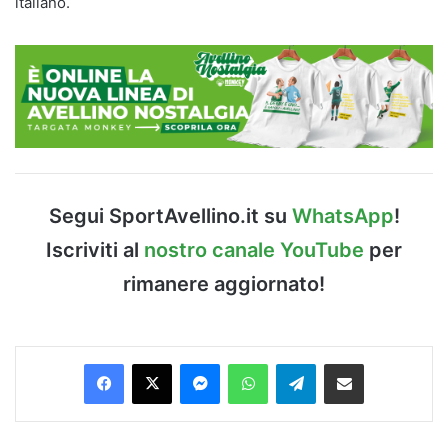
italiano.
Segui SportAvellino.it su
WhatsApp
!
Iscriviti al
nostro canale YouTube
per
rimanere aggiornato!
Facebook
X
Messenger
WhatsApp
Telegram
Condividi via Email