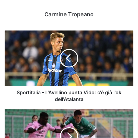
Carmine Tropeano
Sportitalia
-
L'Avellino
punta
Vido:
c'è
già
l'ok
dell'Atalanta
Sportitalia - L'Avellino punta Vido: c'è già l'ok
dell'Atalanta
Scambio
Aloi-
Illanes,
intesa
totale: