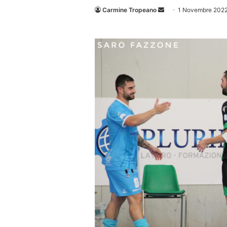
Invia
Carmine Tropeano
1 Novembre 202
un'email