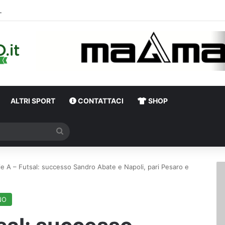
Calciomercato, Di Nardo piace al Pafos: c’è un intreccio con l’Avellino
ALTRI SPORT
CONTATTACI
SHOP
Cerca
ie A – Futsal: successo Sandro Abate e Napoli, pari Pesaro e
NO