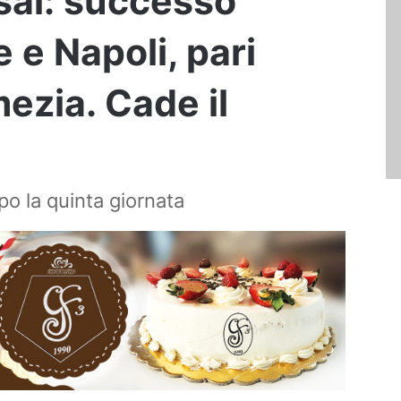
tsal: successo
 e Napoli, pari
ezia. Cade il
po la quinta giornata