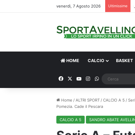
venerdì, 7 Agosto 2026
Ultimissime
HOME
CALCIO
BASKET
Facebook
X
You Tube
Instagram
WhatsApp
Home
/
ALTRI SPORT
/
CALCIO A 5
/
Ser
Pomezia. Cade il Pescara
CALCIO A 5
SANDRO ABATE AVELLI