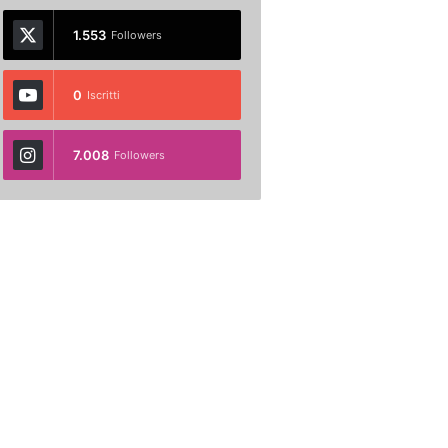
1.553
Followers
0
Iscritti
7.008
Followers