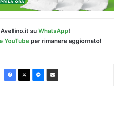
Avellino.it su
WhatsApp
!
le YouTube
per rimanere aggiornato!
Facebook
X
Messenger
Condividi via Email