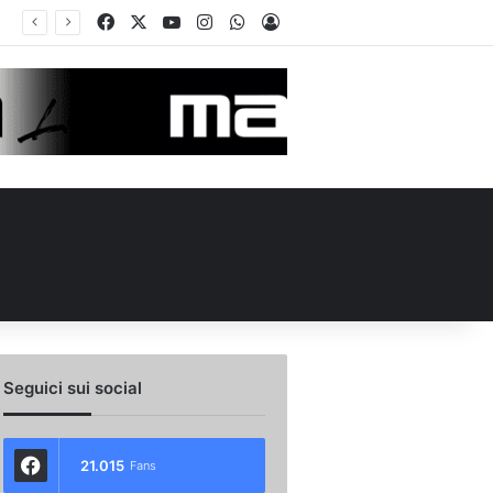
Facebook
X
You Tube
Instagram
WhatsApp
Accedi
Seguici sui social
21.015
Fans