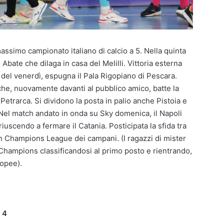
massimo campionato italiano di calcio a 5. Nella quinta
 Abate che dilaga in casa del Melilli. Vittoria esterna
 del venerdì, espugna il Pala Rigopiano di Pescara.
che, nuovamente davanti al pubblico amico, batte la
Petrarca. Si dividono la posta in palio anche Pistoia e
el match andato in onda su Sky domenica, il Napoli
riuscendo a fermare il Catania. Posticipata la sfida tra
n Champions League dei campani. (I ragazzi di mister
Champions classificandosi al primo posto e rientrando,
ropee).
 4