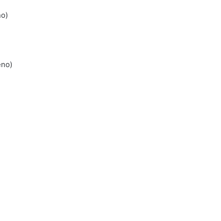
no)
eno)
)