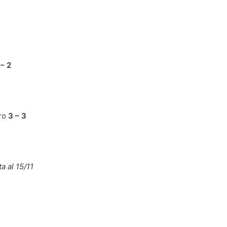
 – 2
aro
3 – 3
a al 15/11