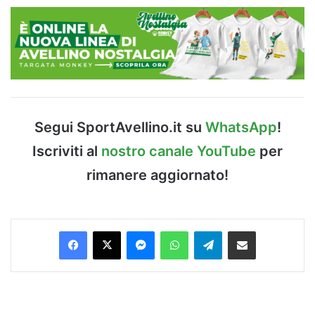
Segui SportAvellino.it su
WhatsApp
!
Iscriviti al
nostro canale YouTube
per
rimanere aggiornato!
Facebook
X
Messenger
WhatsApp
Telegram
Condividi via Email