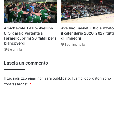
Amichevole, Lazio-Avellino
Avellino Basket, ufficializzato
6-3: gara divertente a
il calendario 2026-2027: tutti
Formello, primi 50′ fatali per i
gli impegni
biancoverdi
1 settimana fa
6 giorni fa
Lascia un commento
Il tuo indirizzo email non sarà pubblicato.
I campi obbligatori sono
contrassegnati
*
C
o
m
m