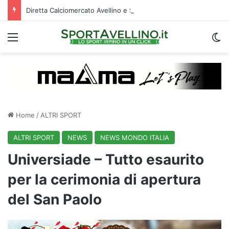
Diretta Calciomercato Avellino e Serie B, trattative e ufficialità
Menu
C
Home
/
ALTRI SPORT
ALTRI SPORT
NEWS
NEWS MONDO ITALIA
Universiade – Tutto esaurito
per la cerimonia di apertura
del San Paolo