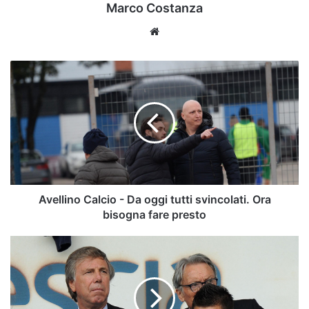
Marco Costanza
Website
Avellino
Calcio
-
Da
oggi
tutti
svincolati.
Ora
bisogna
fare
Avellino Calcio - Da oggi tutti svincolati. Ora
presto
bisogna fare presto
Avellino
calcio
in
vendita.
Preziosi: