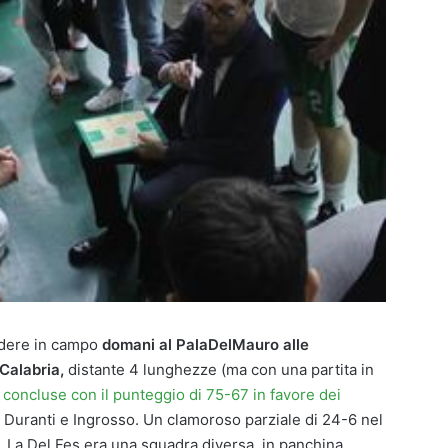
endere in campo
domani al PalaDelMauro alle
 Calabria,
distante 4 lunghezze (ma con una partita in
i concluse con il punteggio di 75-67 in favore dei
di Duranti e Ingrosso. Un clamoroso parziale di 24-6 nel
ini. La Del Fes era una squadra diversa, in panchina