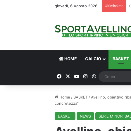
giovedì, 6 Agosto 2026
Ultimissime
HOME
CALCIO
BASKET
Facebook
X
You Tube
Instagram
WhatsApp
Home
/
BASKET
/
Avellino, obiettivo ri
concretezza”
BASKET
NEWS
SERIE MINORI BA