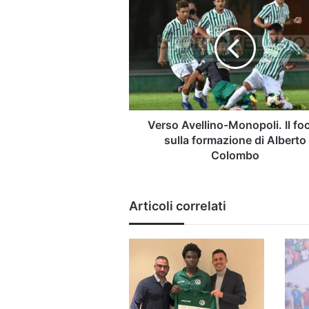
Avellino-
Monopoli.
Il
focus
sulla
formazione
di
Alberto
Colombo
Verso Avellino-Monopoli. Il fo
sulla formazione di Alberto
Colombo
Articoli correlati