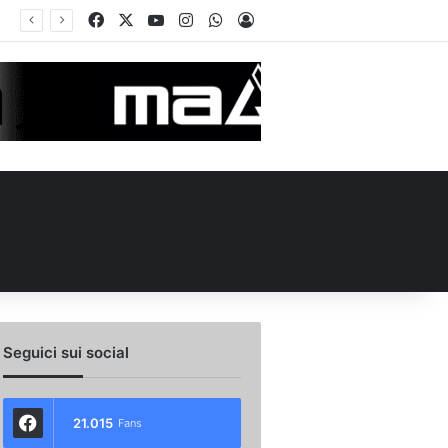
Facebook
X
You Tube
Instagram
WhatsApp
Accedi
ellino Le Borgne conteso da due club cadetti: la situazione
Seguici sui social
21.015
Fans