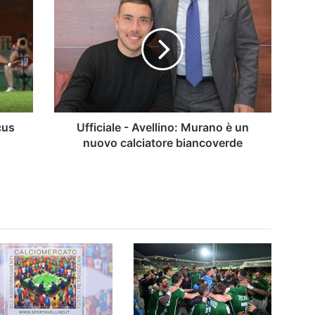
-
Avellino:
Murano
è
un
nuovo
calciatore
biancoverde
cus
Ufficiale - Avellino: Murano è un
nuovo calciatore biancoverde