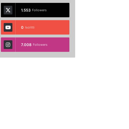
1.553
Followers
0
Iscritti
7.008
Followers