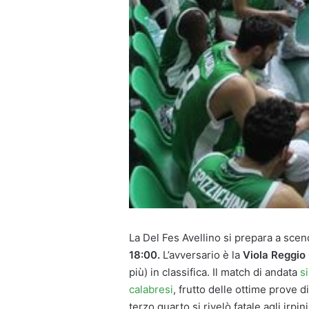
La Del Fes Avellino si prepara a sc
18:00.
L’avversario è la
Viola Reggio
più) in classifica. Il match di andata
s
calabresi
, frutto delle ottime prove 
terzo quarto si rivelò fatale agli irp