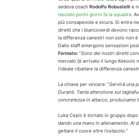
sedeva coach
Rodolfo Robustelli
e ne
lasciato pochi giorni fa la squadra.
Av
più consapevole e sicura. Si entra ne
diretti che i biancoverdi devono racco
la differenza canestri non solo non è
Dallo staff emergono sensazioni posit
Formato:
“
Sono dei nostri diretti co
mercato
[è arrivato il lungo Kekovic n
l’ideale ribaltare la differenza canestr
La chiave per vincere: “
Servirà una pa
Duranti. Tanta attenzione sul tagliafuo
concretezza in attacco, produciamo 
Luka Cepic è tornato in gruppo dopo la
dando una mano in allenamento. Al d
gettare il cuore oltre l’ostacolo.”