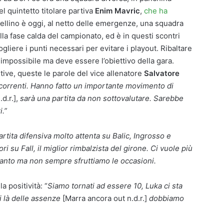
l quintetto titolare partiva
Enim Mavric
,
che ha
ellino è oggi, al netto delle emergenze, una squadra
lla fase calda del campionato, ed è in questi scontri
gliere i punti necessari per evitare i playout. Ribaltare
 impossibile ma deve essere l’obiettivo della gara.
ive, queste le parole del vice allenatore
Salvatore
ncorrenti. Hanno fatto un importante movimento di
.d.r.],
sarà una partita da non sottovalutare. Sarebbe
i.”
rtita difensiva molto attenta su Balic, Ingrosso e
ri su Fall, il miglior rimbalzista del girone. Ci vuole più
tanto ma non sempre sfruttiamo le occasioni.
 positività: “
Siamo tornati ad essere 10, Luka ci sta
i là delle assenze
[Marra ancora out n.d.r.]
dobbiamo