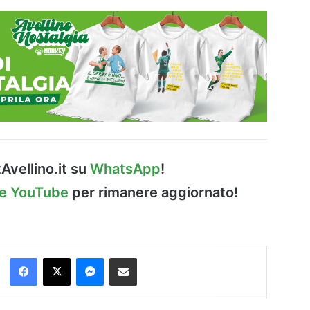
Avellino.it su
WhatsApp
!
le YouTube
per rimanere aggiornato!
Facebook
X
Messenger
Condividi via Email