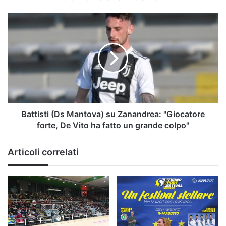
2024
Battisti
(Ds
Mantova)
su
Zanandrea:
"Giocatore
forte,
De
Vito
ha
Battisti (Ds Mantova) su Zanandrea: "Giocatore
fatto
forte, De Vito ha fatto un grande colpo"
un
grande
Articoli correlati
colpo"