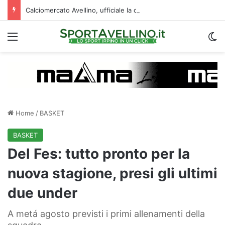
Calciomercato Avellino, ufficiale la cessione di Cancellieri allo Spezia: i dettagli
Menu
C
Home
/
BASKET
BASKET
Del Fes: tutto pronto per la
nuova stagione, presi gli ultimi
due under
A metá agosto previsti i primi allenamenti della