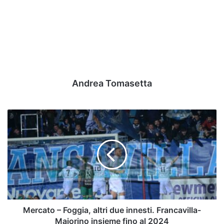
Andrea Tomasetta
Mercato
–
Foggia,
altri
due
innesti.
Francavilla-
Maiorino
insieme
fino
Mercato – Foggia, altri due innesti. Francavilla-
al
Maiorino insieme fino al 2024