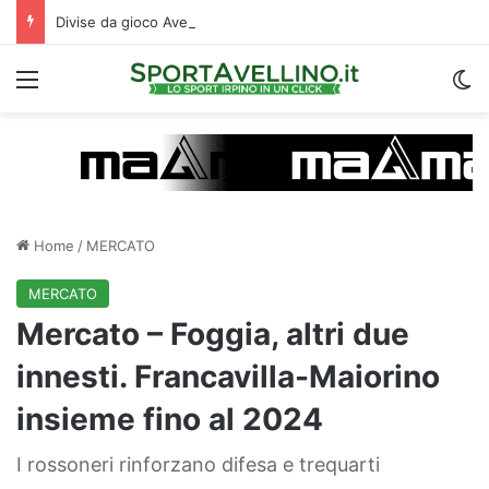
Divise da gioco Avellino 2026-2027: le descrizioni e i temi scelti da Magma
Menu
C
Home
/
MERCATO
MERCATO
Mercato – Foggia, altri due
innesti. Francavilla-Maiorino
insieme fino al 2024
I rossoneri rinforzano difesa e trequarti