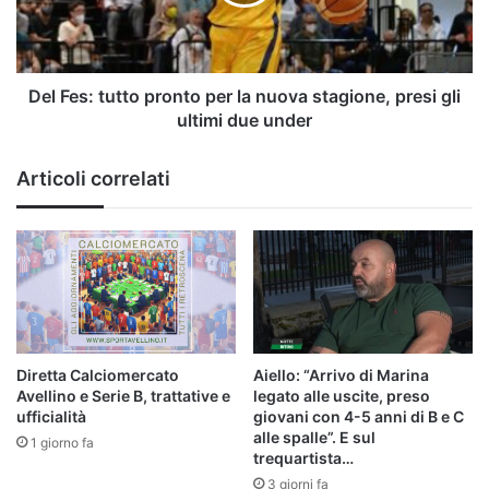
la
nuova
stagione,
presi
gli
Del Fes: tutto pronto per la nuova stagione, presi gli
ultimi
ultimi due under
due
under
Articoli correlati
Diretta Calciomercato
Aiello: “Arrivo di Marina
Avellino e Serie B, trattative e
legato alle uscite, preso
ufficialità
giovani con 4-5 anni di B e C
alle spalle”. E sul
1 giorno fa
trequartista…
3 giorni fa