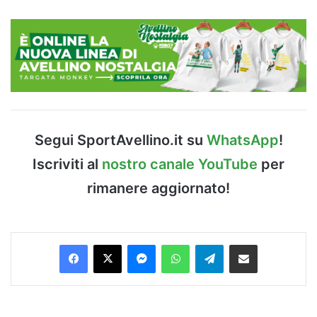
Segui SportAvellino.it su
WhatsApp
!
Iscriviti al
nostro canale YouTube
per
rimanere aggiornato!
Facebook
X
Messenger
WhatsApp
Telegram
Condividi via Email