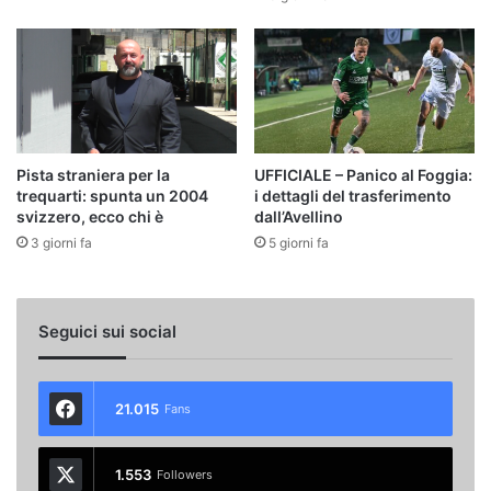
Pista straniera per la
UFFICIALE – Panico al Foggia:
trequarti: spunta un 2004
i dettagli del trasferimento
svizzero, ecco chi è
dall’Avellino
3 giorni fa
5 giorni fa
Seguici sui social
21.015
Fans
1.553
Followers