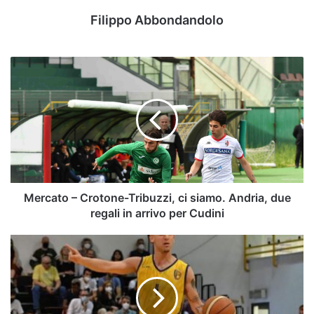
Filippo Abbondandolo
Mercato
–
Crotone-
Tribuzzi,
ci
siamo.
Andria,
due
regali
in
Mercato – Crotone-Tribuzzi, ci siamo. Andria, due
arrivo
regali in arrivo per Cudini
per
Cudini
Del
Fes:
tutto
pronto
per