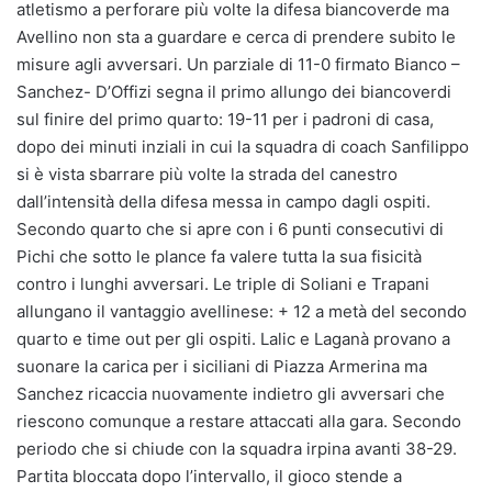
atletismo a perforare più volte la difesa biancoverde ma
Avellino non sta a guardare e cerca di prendere subito le
misure agli avversari. Un parziale di 11-0 firmato Bianco –
Sanchez- D’Offizi segna il primo allungo dei biancoverdi
sul finire del primo quarto: 19-11 per i padroni di casa,
dopo dei minuti inziali in cui la squadra di coach Sanfilippo
si è vista sbarrare più volte la strada del canestro
dall’intensità della difesa messa in campo dagli ospiti.
Secondo quarto che si apre con i 6 punti consecutivi di
Pichi che sotto le plance fa valere tutta la sua fisicità
contro i lunghi avversari. Le triple di Soliani e Trapani
allungano il vantaggio avellinese: + 12 a metà del secondo
quarto e time out per gli ospiti. Lalic e Laganà provano a
suonare la carica per i siciliani di Piazza Armerina ma
Sanchez ricaccia nuovamente indietro gli avversari che
riescono comunque a restare attaccati alla gara. Secondo
periodo che si chiude con la squadra irpina avanti 38-29.
Partita bloccata dopo l’intervallo, il gioco stende a