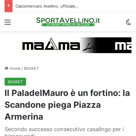
Calciomercato Avellino, ufficiale la cessione di Manzi alla Scafatese: i dettagli
Menu
C
Home
/
BASKET
BASKET
Il PaladelMauro è un fortino: la
Scandone piega Piazza
Armerina
Secondo successo consecutivo casalingo per i