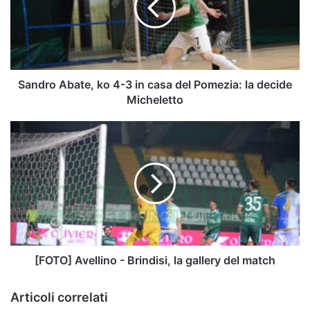
3
in
casa
del
Pomezia:
la
Sandro Abate, ko 4-3 in casa del Pomezia: la decide
decide
Micheletto
Micheletto
[FOTO]
Avellino
-
Brindisi,
la
gallery
del
match
[FOTO] Avellino - Brindisi, la gallery del match
Articoli correlati