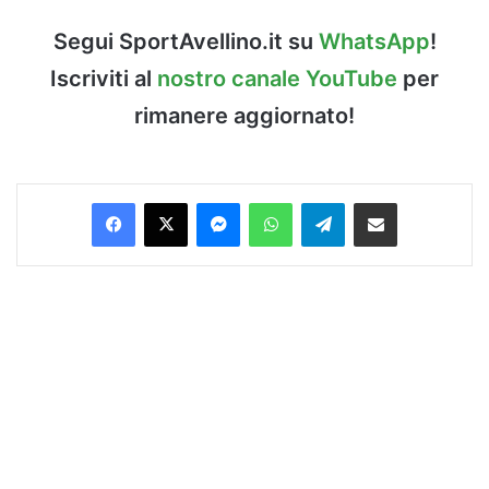
Segui SportAvellino.it su
WhatsApp
!
Iscriviti al
nostro canale YouTube
per
rimanere aggiornato!
Facebook
X
Messenger
WhatsApp
Telegram
Condividi via Email