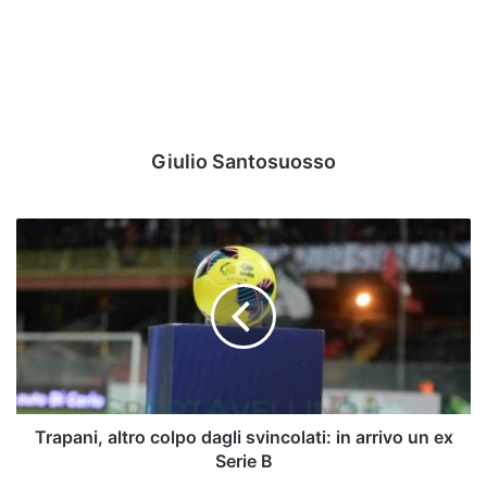
Giulio Santosuosso
Trapani,
altro
colpo
dagli
svincolati:
in
arrivo
un
ex
Serie
Trapani, altro colpo dagli svincolati: in arrivo un ex
B
Serie B