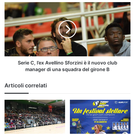
Serie
C,
l’ex
Avellino
Sforzini
è
il
nuovo
club
manager
Serie C, l’ex Avellino Sforzini è il nuovo club
di
manager di una squadra del girone B
una
squadra
Articoli correlati
del
girone
B