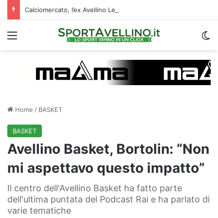
Calciomercato, l’ex Avellino Le Borgne conteso da due club cadetti: la situazione
Menu
C
Home
/
BASKET
BASKET
Avellino Basket, Bortolin: “Non
mi aspettavo questo impatto”
Il centro dell'Avellino Basket ha fatto parte
dell'ultima puntata del Podcast Rai e ha parlato di
varie tematiche