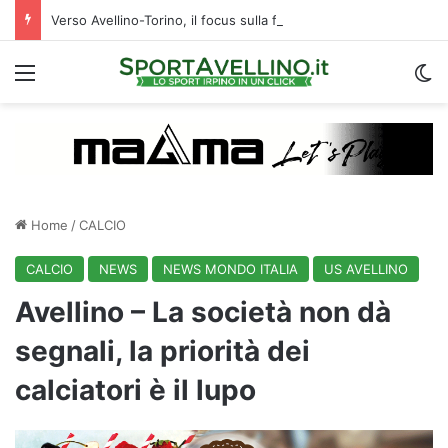
Verso Avellino-Torino, il focus sulla formazione granata
Menu
C
Home
/
CALCIO
CALCIO
NEWS
NEWS MONDO ITALIA
US AVELLINO
Avellino – La società non dà
segnali, la priorità dei
calciatori è il lupo