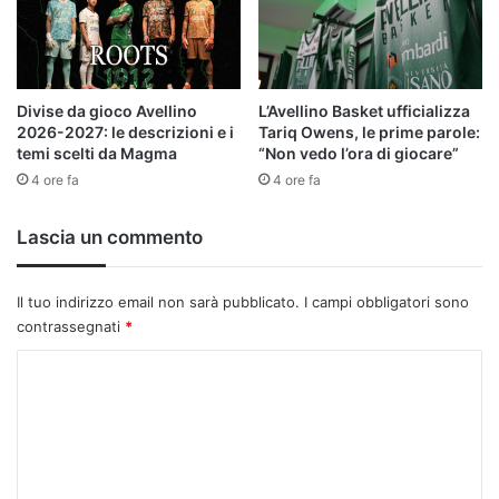
Divise da gioco Avellino
L’Avellino Basket ufficializza
2026-2027: le descrizioni e i
Tariq Owens, le prime parole:
temi scelti da Magma
“Non vedo l’ora di giocare”
4 ore fa
4 ore fa
Lascia un commento
Il tuo indirizzo email non sarà pubblicato.
I campi obbligatori sono
contrassegnati
*
C
o
m
m