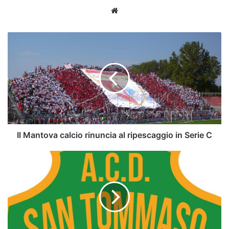
Website
Il
Mantova
calcio
rinuncia
al
ripescaggio
in
Serie
C
Il Mantova calcio rinuncia al ripescaggio in Serie C
San
Tommaso
-
Quanti
nomi
sul
taccuino