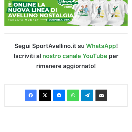
Segui SportAvellino.it su
WhatsApp
!
Iscriviti al
nostro canale YouTube
per
rimanere aggiornato!
Facebook
X
Messenger
WhatsApp
Telegram
Condividi via Email