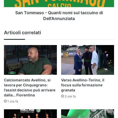
di
Dell'Annunziata
San Tommaso - Quanti nomi sul taccuino di
Dell'Annunziata
Articoli correlati
Calciomercato Avellino, si
Verso Avellino-Torino, il
lavora per Cinquegrano:
focus sulla formazione
l’assist decisivo può arrivare
granata
dalla… Fiorentina
3 ore fa
1 ora fa