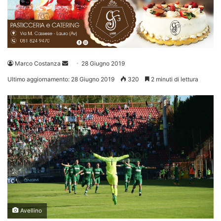
Invia
Marco Costanza
28 Giugno 2019
un'email
Ultimo aggiornamento: 28 Giugno 2019
320
2 minuti di lettura
Avellino