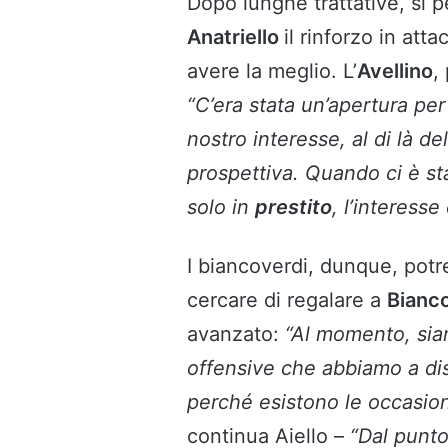
Dopo lunghe trattative, si
Anatriello
il rinforzo in atta
avere la meglio. L’
Avellino
,
“C’era stata un’apertura pe
nostro interesse, al di là d
prospettiva. Quando ci è s
solo in
prestito
, l’interesse
I biancoverdi, dunque, pot
cercare di regalare a
Bianc
avanzato:
“Al momento, s
offensive che abbiamo a di
perché esistono le occasion
continua Aiello –
“Dal punto