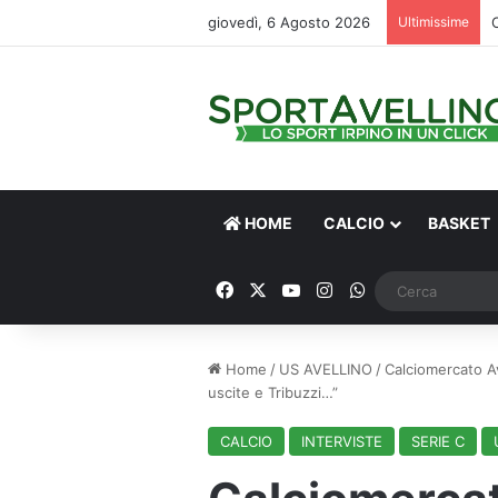
giovedì, 6 Agosto 2026
Ultimissime
HOME
CALCIO
BASKET
Facebook
X
You Tube
Instagram
WhatsApp
Home
/
US AVELLINO
/
Calciomercato Ave
uscite e Tribuzzi…”
CALCIO
INTERVISTE
SERIE C