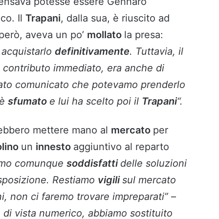
 pensava potesse essere Gennaro
cco. Il
Trapani
, dalla sua, è riuscito ad
 però, aveva un po’
mollato
la presa:
r acquistarlo
definitivamente
. Tuttavia, il
el contributo immediato, era anche di
tato comunicato che potevamo prenderlo
 è
sfumato
e lui ha scelto poi il
Trapani
“.
rebbero mettere mano al
mercato
per
olino
un
innesto
aggiuntivo al reparto
iamo comunque
soddisfatti
delle soluzioni
sposizione. Restiamo
vigili
sul mercato
i, non ci faremo trovare impreparati”
–
 di vista numerico, abbiamo sostituito