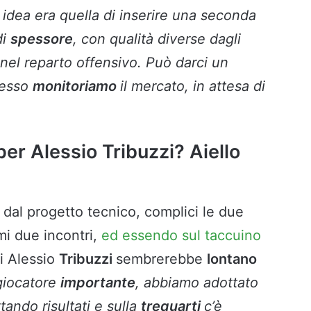
a idea era quella di inserire una seconda
di
spessore
, con qualità diverse dagli
nel reparto offensivo. Può darci un
desso
monitoriamo
il mercato, in attesa di
per Alessio Tribuzzi? Aiello
i dal progetto tecnico, complici le due
mi due incontri,
ed essendo sul taccuino
di Alessio
Tribuzzi
sembrerebbe
lontano
giocatore
importante
, abbiamo adottato
ando risultati e sulla
trequarti
c’è