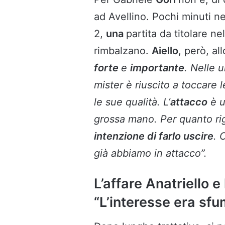
ad Avellino. Pochi minuti ne
2,
una
partita da titolare ne
rimbalzano.
Aiello
, però, a
forte
e
importante
. Nelle 
mister è riuscito a toccare
le sue qualità. L’
attacco
è u
grossa mano. Per quanto ri
intenzione di farlo uscire
. 
già abbiamo in attacco”.
L’affare Anatriello e 
“L’interesse era sfu