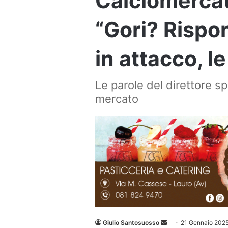
Calciomercato
“Gori? Rispon
in attacco, l
Le parole del direttore spo
mercato
Invia
Giulio Santosuosso
21 Gennaio 202