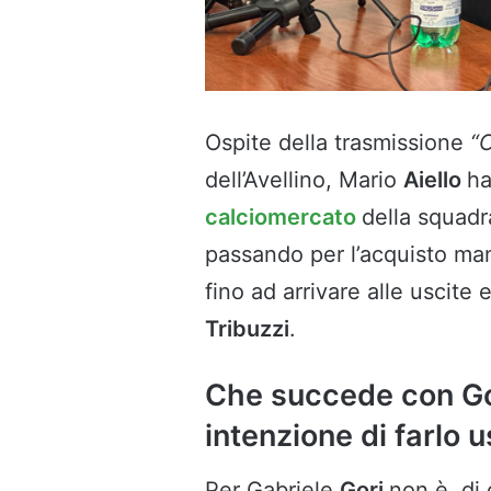
Ospite della trasmissione
“
dell’Avellino, Mario
Aiello
ha
calciomercato
della squadr
passando per l’acquisto ma
fino ad arrivare alle uscite
Tribuzzi
.
Che succede con Gor
intenzione di farlo u
Per Gabriele
Gori
non è, di 