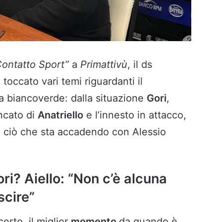
Contatto Sport”
a
Primattivù
, il ds
 toccato vari temi riguardanti il
a biancoverde: dalla situazione
Gori
,
ncato di
Anatriello
e l’innesto in attacco,
 e ciò che sta accadendo con Alessio
i? Aiello: “Non c’è alcuna
scire”
certo, il miglior
momento
da quando è