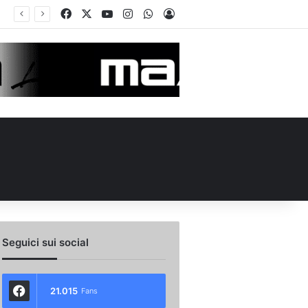
Facebook
X
You Tube
Instagram
WhatsApp
Accedi
Calciomercato Avellino, preso un esterno classe 2008 dalla Roma: i dettagli
Seguici sui social
21.015
Fans