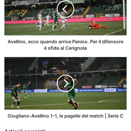
arriva
Panico.
Per
il
difensore
è
sfida
Avellino, ecco quando arriva Panico. Per il difensore
al
è sfida al Cerignola
Cerignola
Giugliano-
Avellino
1-
1,
le
pagelle
del
match
|
Serie
Giugliano-Avellino 1-1, le pagelle del match | Serie C
C