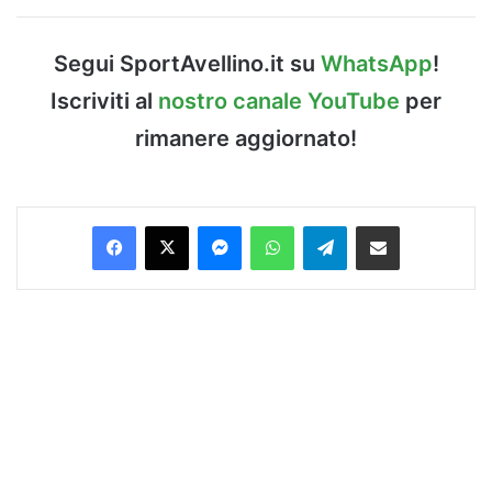
Segui SportAvellino.it su
WhatsApp
!
Iscriviti al
nostro canale YouTube
per
rimanere aggiornato!
Facebook
X
Messenger
WhatsApp
Telegram
Condividi via Email