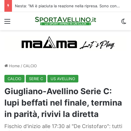
Nesta: “Mi è piaciuta la reazione nella ripresa. Sono contento di essere qua”
Menu
C
Home
/
CALCIO
CALCIO
SERIE C
US AVELLINO
Giugliano-Avellino Serie C:
lupi beffati nel finale, termina
in parità, rivivi la diretta
Fischio d'inizio alle 17:30 al "De Cristofaro": tutti