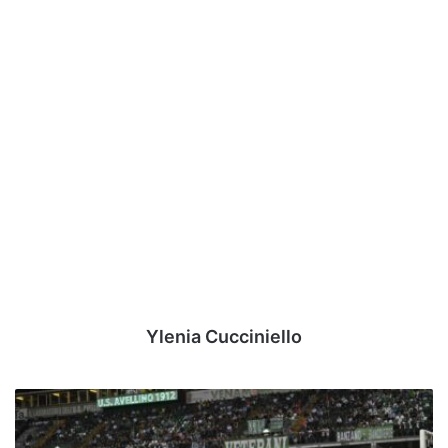
Ylenia Cucciniello
Avellino,
ecco
quando