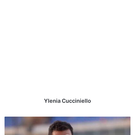
Ylenia Cucciniello
Pazienza,
dopo
Avellino-