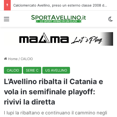
Calciomercato Avellino, preso un esterno classe 2008 dalla Roma: i dettagli
Menu
C
Home
/
CALCIO
CALCIO
SERIE C
US AVELLINO
L’Avellino ribalta il Catania e
vola in semifinale playoff:
rivivi la diretta
I lupi la ribaltano e continuano il cammino negli