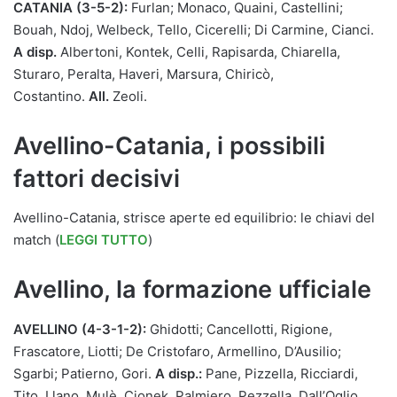
CATANIA (3-5-2):
Furlan; Monaco, Quaini, Castellini;
Bouah, Ndoj, Welbeck, Tello, Cicerelli; Di Carmine, Cianci.
A disp.
Albertoni, Kontek, Celli, Rapisarda, Chiarella,
Sturaro, Peralta, Haveri, Marsura, Chiricò,
Costantino.
All.
Zeoli.
Avellino-Catania, i possibili
fattori decisivi
Avellino-Catania, strisce aperte ed equilibrio: le chiavi del
match (
LEGGI TUTTO
)
Avellino, la formazione ufficiale
AVELLINO (4-3-1-2):
Ghidotti; Cancellotti, Rigione,
Frascatore, Liotti; De Cristofaro, Armellino, D’Ausilio;
Sgarbi; Patierno, Gori.
A disp.:
Pane, Pizzella, Ricciardi,
Tito, Llano, Mulè, Cionek, Palmiero, Pezzella, Dall’Oglio,