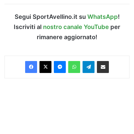
Segui SportAvellino.it su
WhatsApp
!
Iscriviti al
nostro canale YouTube
per
rimanere aggiornato!
Facebook
X
Messenger
WhatsApp
Telegram
Condividi via Email