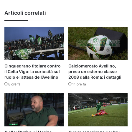
semifinali
Articoli correlati
Cinquegrano titolare contro
Calciomercato Avellino,
il Celta Vigo: la curiosità sul
preso un esterno classe
ruolo e l’attesa dell’Avellino
2008 dalla Roma: i dettagli
8 ore fa
11 ore fa