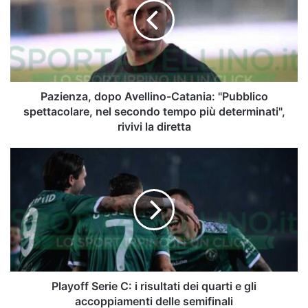
Catania:
"Pubblico
spettacolare,
nel
secondo
tempo
più
Pazienza, dopo Avellino-Catania: "Pubblico
determinati",
spettacolare, nel secondo tempo più determinati",
rivivi
rivivi la diretta
la
diretta
Playoff
Serie
C:
i
risultati
dei
quarti
e
gli
accoppiamenti
Playoff Serie C: i risultati dei quarti e gli
delle
accoppiamenti delle semifinali