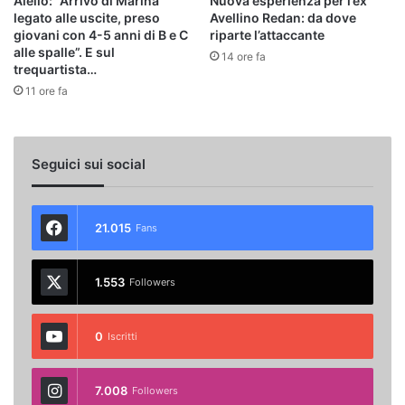
Aiello: “Arrivo di Marina
Nuova esperienza per l’ex
legato alle uscite, preso
Avellino Redan: da dove
giovani con 4-5 anni di B e C
riparte l’attaccante
alle spalle”. E sul
14 ore fa
trequartista…
11 ore fa
Seguici sui social
21.015
Fans
1.553
Followers
0
Iscritti
7.008
Followers