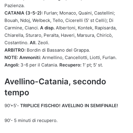
Pazienza.
CATANIA (3-5-2):
Furlan; Monaco, Quaini, Castellini;
Bouah, Ndoj, Welbeck, Tello, Cicerelli (5′ st Celli); Di
Carmine, Cianci.
A disp.
Albertoni, Kontek, Rapisarda,
Chiarella, Sturaro, Peralta, Haveri, Marsura, Chiricò,
Costantino.
All.
Zeoli.
ARBITRO:
Bordin di Bassano del Grappa.
NOTE: Ammoniti:
Armellino, Cancellotti, Liotti, Furlan.
Angoli:
3-6 per il Catania.
Recupero:
1′ pt; 5′ st.
Avellino-Catania, secondo
tempo
90’+5′-
TRIPLICE FISCHIO! AVELLINO IN SEMIFINALE!
90′- 5 minuti di recupero.