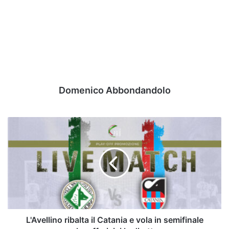
Domenico Abbondandolo
L'Avellino
ribalta
il
Catania
e
vola
in
semifinale
playoff:
rivivi la diretta
L'Avellino ribalta il Catania e vola in semifinale