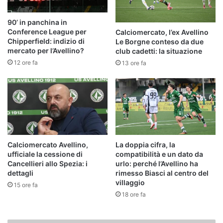
90’ in panchina in
Conference League per
Calciomercato, l’ex Avellino
Chipperfield: indizio di
Le Borgne conteso da due
mercato per l’Avellino?
club cadetti: la situazione
12 ore fa
13 ore fa
Calciomercato Avellino,
La doppia cifra, la
ufficiale la cessione di
compatibilità e un dato da
Cancellieri allo Spezia: i
urlo: perché l’Avellino ha
dettagli
rimesso Biasci al centro del
villaggio
15 ore fa
18 ore fa