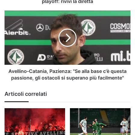
playoff: rivivi la diretta
Avellino-
Catania,
Pazienza:
"Se
alla
base
c'è
questa
passione,
gli
Avellino-Catania, Pazienza: "Se alla base c'è questa
ostacoli
passione, gli ostacoli si superano più facilmente"
si
superano
Articoli correlati
più
facilmente"