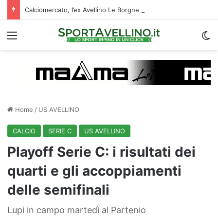
Calciomercato, l’ex Avellino Le Borgne conteso da due club cadetti: la situazione
Menu
C
Home
/
US AVELLINO
CALCIO
SERIE C
US AVELLINO
Playoff Serie C: i risultati dei
quarti e gli accoppiamenti
delle semifinali
Lupi in campo martedì al Partenio