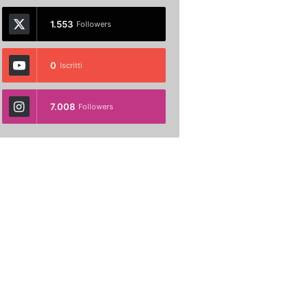
1.553
Followers
0
Iscritti
7.008
Followers