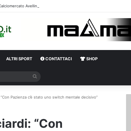
Calciomercato Avellino, definita una doppia cessione. E sullo sfondo…
ALTRI SPORT
CONTATTACI
SHOP
Cerca
i: “Con Pazienza c’è stato uno switch mentale decisivo”
ciardi: “Con