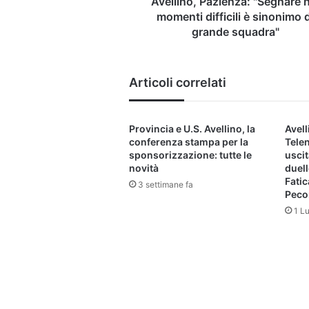
Avellino, Pazienza: "Segnare n
squadra"
momenti difficili è sinonimo d
grande squadra"
Articoli correlati
Provincia e U.S. Avellino, la
Avell
conferenza stampa per la
Telen
sponsorizzazione: tutte le
uscit
novità
duell
Fatic
3 settimane fa
Pecor
1 L