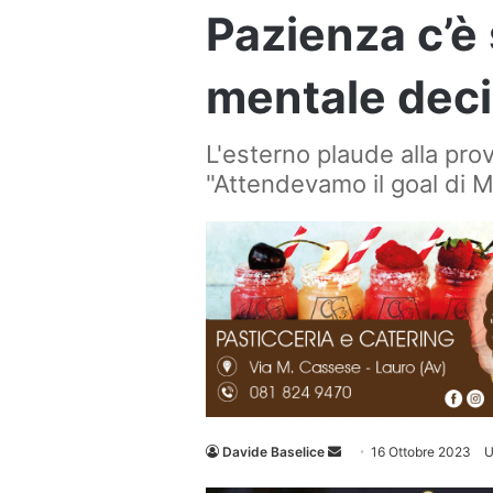
Pazienza c’è
mentale deci
L'esterno plaude alla prov
"Attendevamo il goal di M
Invia
Davide Baselice
16 Ottobre 2023
U
un'email