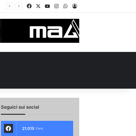
Facebook
X
You Tube
Instagram
WhatsApp
Accedi
Seguici sui social
21.015
Fans