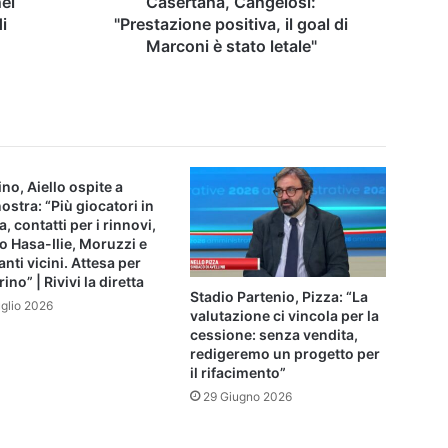
ei
Casertana, Cangelosi:
letale"
i
"Prestazione positiva, il goal di
Marconi è stato letale"
ino, Aiello ospite a
ostra: “Più giocatori in
a, contatti per i rinnovi,
o Hasa-Ilie, Moruzzi e
anti vicini. Attesa per
ino” | Rivivi la diretta
Stadio Partenio, Pizza: “La
uglio 2026
valutazione ci vincola per la
cessione: senza vendita,
redigeremo un progetto per
il rifacimento”
29 Giugno 2026