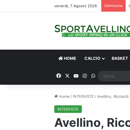
venerdì, 7 Agosto 2026
Ultimissime
HOME
CALCIO
BASKET
Facebook
X
You Tube
Instagram
WhatsApp
Home
/
INTERVISTE
/
Avellino, Ricciard
INTERVISTE
Avellino, Ric