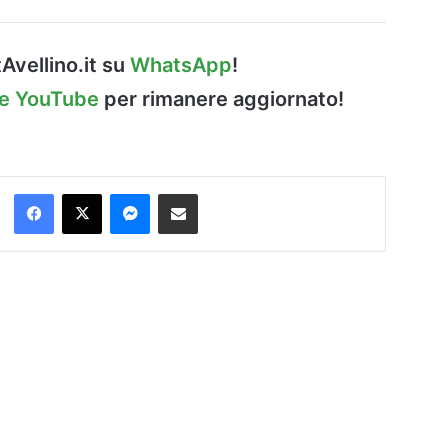
Avellino.it su
WhatsApp
!
le YouTube
per rimanere aggiornato!
Facebook
X
Messenger
Condividi via Email