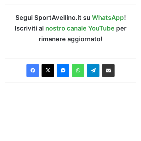
Segui SportAvellino.it su
WhatsApp
!
Iscriviti al
nostro canale YouTube
per
rimanere aggiornato!
Facebook
X
Messenger
WhatsApp
Telegram
Condividi via Email