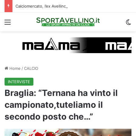
Calciomercato, l’ex Avellino Le Borgne conteso da due club cadetti: la situazione
Menu
C
Home
/
CALCIO
INTERVISTE
Braglia: “Ternana ha vinto il
campionato,tuteliamo il
secondo posto che…”