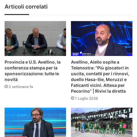
ragazzi”
Articoli correlati
Provincia e U.S. Avellino, la
Avellino, Aiello ospite a
conferenza stampa per la
Telenostra: “Più giocatori in
sponsorizzazione: tutte le
uscita, contatti per i rinnovi,
novità
duello Hasa-Ilie, Moruzzi e
Faticanti vicini. Attesa per
3 settimane fa
Pecorino” | Rivivi la diretta
1 Luglio 2026