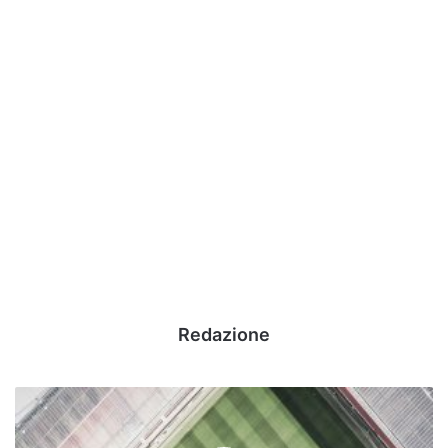
Redazione
I
risultati
-