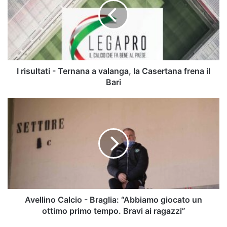
Ternana
a
valanga,
la
Casertana
frena
il
I risultati - Ternana a valanga, la Casertana frena il
Bari
Bari
Avellino
Calcio
-
Braglia:
“Abbiamo
giocato
un
ottimo
primo
tempo.
Avellino Calcio - Braglia: “Abbiamo giocato un
Bravi
ottimo primo tempo. Bravi ai ragazzi”
ai