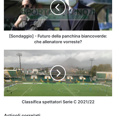
della
panchina
biancoverde:
che
allenatore
vorreste?
[Sondaggio] - Futuro della panchina biancoverde:
che allenatore vorreste?
Classifica
spettatori
Serie
C
2021/22
Classifica spettatori Serie C 2021/22
Articoli correlati