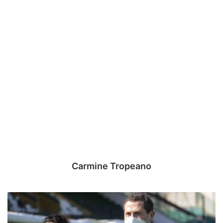
Carmine Tropeano
[Sondaggio]
-
Futuro