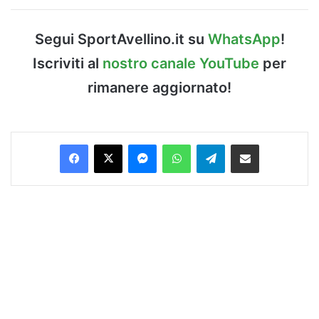
Segui SportAvellino.it su
WhatsApp
!
Iscriviti al
nostro canale YouTube
per
rimanere aggiornato!
Facebook
X
Messenger
WhatsApp
Telegram
Condividi via Email