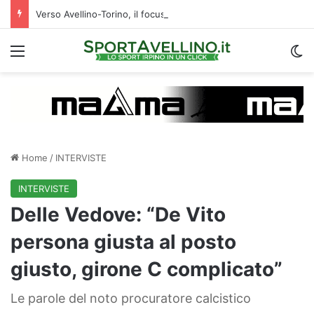
Verso Avellino-Torino, il focus sulla formazione granata
Menu
C
Home
/
INTERVISTE
INTERVISTE
Delle Vedove: “De Vito
persona giusta al posto
giusto, girone C complicato”
Le parole del noto procuratore calcistico