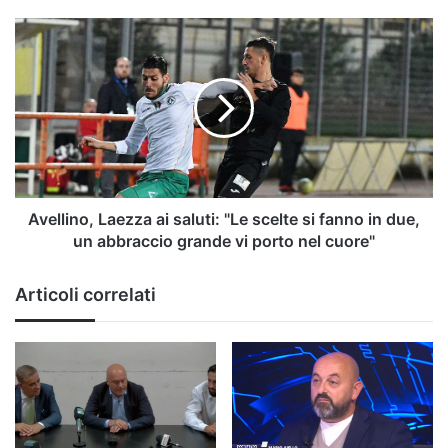
Avellino,
Laezza
ai
saluti:
"Le
scelte
si
fanno
in
due,
Avellino, Laezza ai saluti: "Le scelte si fanno in due,
un
un abbraccio grande vi porto nel cuore"
abbraccio
grande
Articoli correlati
vi
porto
nel
cuore"