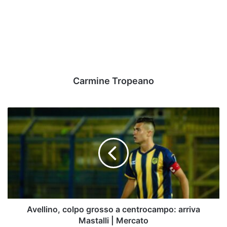
Carmine Tropeano
Avellino,
colpo
grosso
a
centrocampo:
arriva
Mastalli
|
Mercato
Avellino, colpo grosso a centrocampo: arriva
Mastalli | Mercato