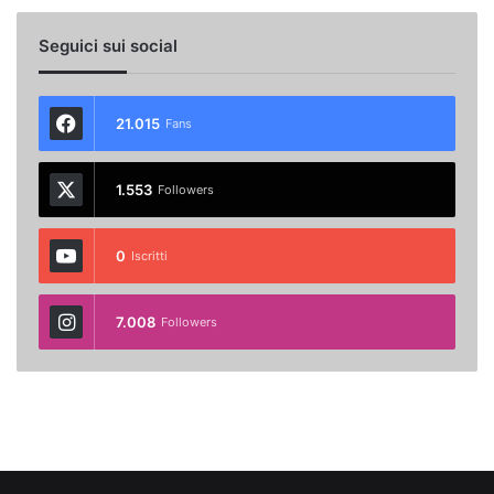
Seguici sui social
21.015
Fans
1.553
Followers
0
Iscritti
7.008
Followers