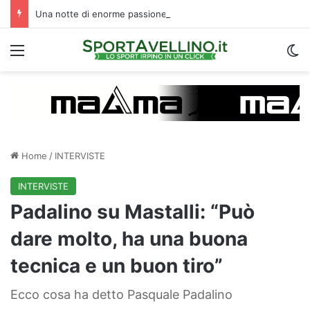
Una notte di enorme passione biancoverde in Piazza Libertà: l’Avellino si proietta verso la nuova stagione
Menu
C
Home
/
INTERVISTE
INTERVISTE
Padalino su Mastalli: “Può
dare molto, ha una buona
tecnica e un buon tiro”
Ecco cosa ha detto Pasquale Padalino