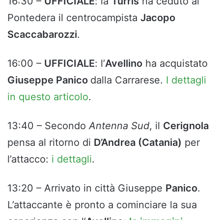
16:30 –
UFFICIALE
: la
Turris
ha ceduto al
Pontedera il centrocampista
Jacopo
Scaccabarozzi
.
16:00 –
UFFICIALE
: l’
Avellino
ha acquistato
Giuseppe Panico
dalla Carrarese.
I dettagli
in questo articolo
.
13:40 – Secondo
Antenna Sud
, il
Cerignola
pensa al ritorno di
D’Andrea (Catania)
per
l’attacco:
i dettagli
.
13:20 – Arrivato in città Giuseppe
Panico
.
L’attaccante è pronto a cominciare la sua