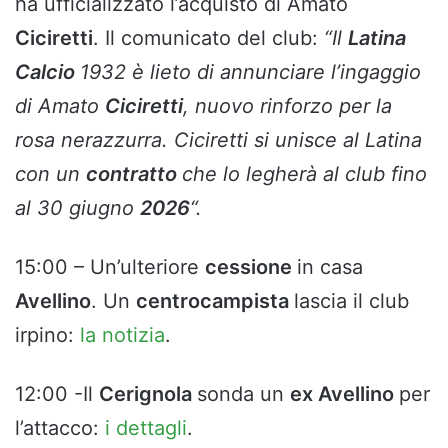
ha ufficializzato l’acquisto di Amato
Ciciretti
. Il comunicato del club:
“Il
Latina
Calcio
1932 è lieto di annunciare l’ingaggio
di Amato
Ciciretti
, nuovo rinforzo per la
rosa nerazzurra. Ciciretti si unisce al Latina
con un
contratto
che lo legherà al club fino
al 30 giugno
2026
“.
15:00 – Un’ulteriore
cessione
in casa
Avellino
. Un
centrocampista
lascia il club
irpino:
la notizia
.
12:00 -Il
Cerignola
sonda un
ex Avellino
per
l’attacco:
i dettagli
.