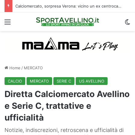
Calciomercato, sorpresa Verona: vicino un ex centrocampista dell’Avellino
Menu
C
Home
/
MERCATO
CALCIO
MERCATO
SERIE C
US AVELLINO
Diretta Calciomercato Avellino
e Serie C, trattative e
ufficialità
Notizie, indiscrezioni, retroscena e ufficialità di