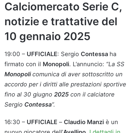
Calciomercato Serie C,
notizie e trattative del
10 gennaio 2025
19:00 –
UFFICIALE
: Sergio
Contessa
ha
firmato con il
Monopoli
. L’annuncio:
“La SS
Monopoli
comunica di aver sottoscritto un
accordo per i diritti alle prestazioni sportive
fino al 30 giugno
2025
con il calciatore
Sergio
Contessa
“.
16:30 –
UFFICIALE
–
Claudio Manzi
è un
nuovo giocatore dell’
Avellino
.
I dettagli in