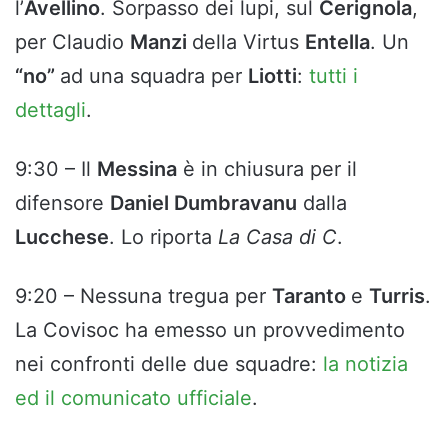
l’
Avellino
. Sorpasso dei lupi, sul
Cerignola
,
per Claudio
Manzi
della Virtus
Entella
. Un
“no”
ad una squadra per
Liotti
:
tutti i
dettagli
.
9:30 – Il
Messina
è in chiusura per il
difensore
Daniel Dumbravanu
dalla
Lucchese
. Lo riporta
La Casa di C
.
9:20 – Nessuna tregua per
Taranto
e
Turris
.
La Covisoc ha emesso un provvedimento
nei confronti delle due squadre:
la notizia
ed il comunicato ufficiale
.