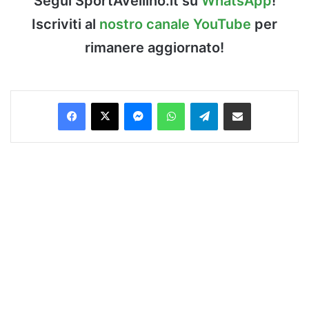
Segui SportAvellino.it su
WhatsApp
!
Iscriviti al
nostro canale YouTube
per
rimanere aggiornato!
Facebook
X
Messenger
WhatsApp
Telegram
Condividi via Email