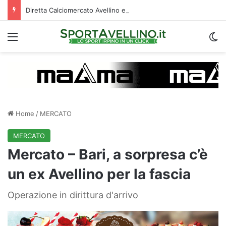
Diretta Calciomercato Avellino e Serie B, trattative e ufficialità
Menu
C
Home
/
MERCATO
MERCATO
Mercato – Bari, a sorpresa c’è
un ex Avellino per la fascia
Operazione in dirittura d'arrivo