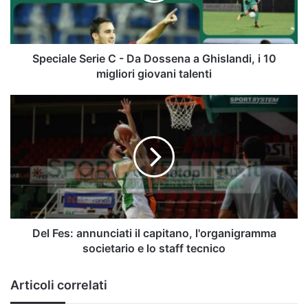
a
Ghislandi,
i
10
Speciale Serie C - Da Dossena a Ghislandi, i 10
migliori
migliori giovani talenti
giovani
talenti
Del
Fes:
annunciati
il
capitano,
l'organigramma
societario
e
lo
staff
Del Fes: annunciati il capitano, l'organigramma
tecnico
societario e lo staff tecnico
Articoli correlati