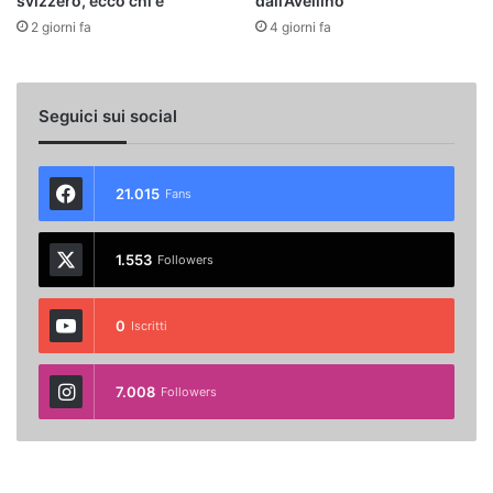
svizzero, ecco chi è
dall’Avellino
2 giorni fa
4 giorni fa
Seguici sui social
21.015
Fans
1.553
Followers
0
Iscritti
7.008
Followers