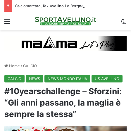
Calciomercato, l’ex Avellino Le Borgne conteso da due club cadetti: la situazione
Menu
C
Home
/
CALCIO
CALCIO
NEWS
NEWS MONDO ITALIA
US AVELLINO
#10yearschallenge – Sforzini:
“Gli anni passano, la maglia è
sempre la stessa”