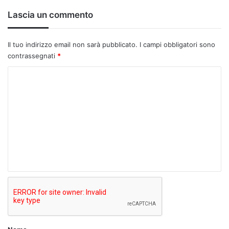
Lascia un commento
Il tuo indirizzo email non sarà pubblicato.
I campi obbligatori sono
contrassegnati
*
C
o
m
m
e
n
t
o
*