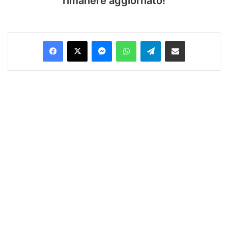
rimanere aggiornato!
Facebook
X
Messenger
WhatsApp
Telegram
Condividi via Email