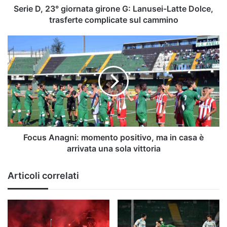
trasferte
Serie D, 23° giornata girone G: Lanusei-Latte Dolce,
complicate
trasferte complicate sul cammino
sul
cammino
Focus
Anagni:
momento
positivo,
ma
in
casa
è
arrivata
una
Focus Anagni: momento positivo, ma in casa è
sola
arrivata una sola vittoria
vittoria
Articoli correlati