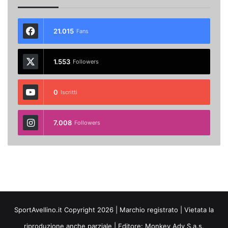
21.015
Fans
1.553
Followers
0
Iscritti
7.008
Followers
SportAvellino.it Copyright 2026 | Marchio registrato | Vietata la
riproduzione anche parziale | Editore:
Monkey Adv S.a.s.