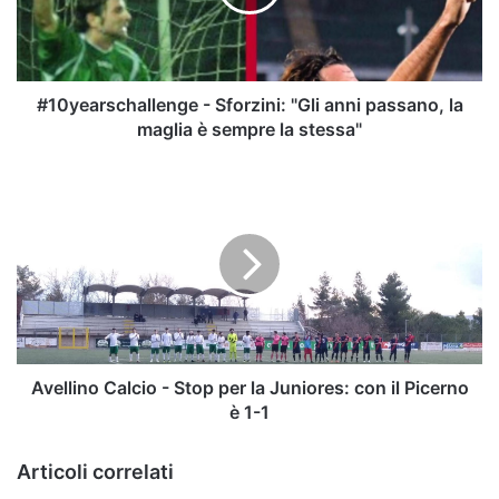
passano,
la
maglia
è
sempre
#10yearschallenge - Sforzini: "Gli anni passano, la
la
maglia è sempre la stessa"
stessa"
Avellino
Calcio
-
Stop
per
la
Juniores:
con
il
Picerno
Avellino Calcio - Stop per la Juniores: con il Picerno
è
è 1-1
1-
1
Articoli correlati