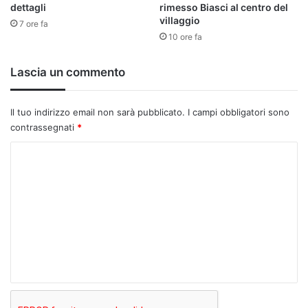
dettagli
rimesso Biasci al centro del
villaggio
7 ore fa
10 ore fa
Lascia un commento
Il tuo indirizzo email non sarà pubblicato.
I campi obbligatori sono
contrassegnati
*
C
o
m
m
e
n
t
o