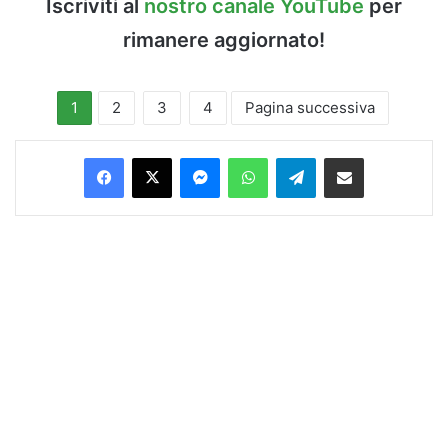
Iscriviti al
nostro canale YouTube
per
rimanere aggiornato!
1
2
3
4
Pagina successiva
Facebook
X
Messenger
WhatsApp
Telegram
Condividi via Email