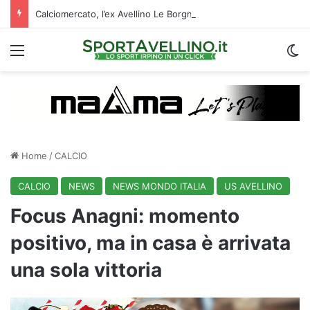
Calciomercato, l’ex Avellino Le Borgne conteso da due club cadetti: la situazione
Menu
C
Home
/
CALCIO
CALCIO
NEWS
NEWS MONDO ITALIA
US AVELLINO
Focus Anagni: momento
positivo, ma in casa è arrivata
una sola vittoria