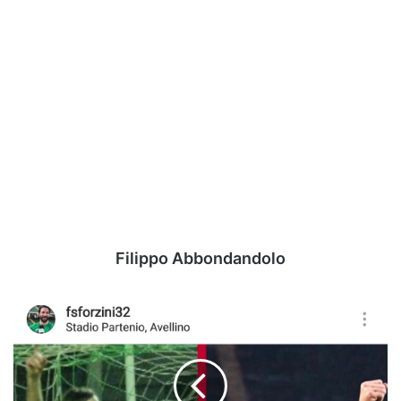
Filippo Abbondandolo
#10yearschallenge
-
Sforzini:
"Gli
anni