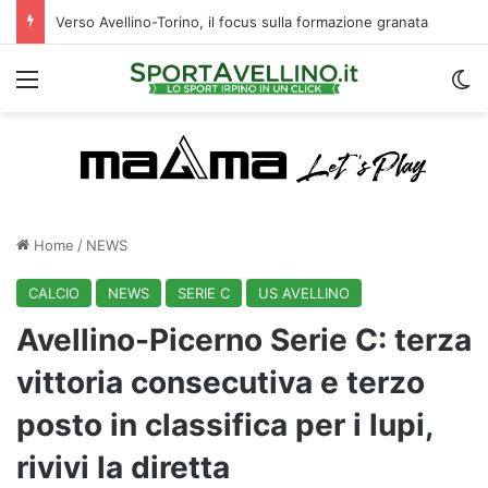
Verso Avellino-Torino, il focus sulla formazione granata
Menu
C
Home
/
NEWS
CALCIO
NEWS
SERIE C
US AVELLINO
Avellino-Picerno Serie C: terza
vittoria consecutiva e terzo
posto in classifica per i lupi,
rivivi la diretta