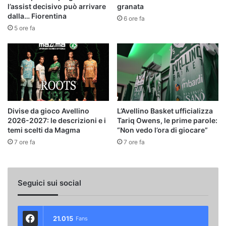
l’assist decisivo può arrivare
granata
dalla… Fiorentina
6 ore fa
5 ore fa
Divise da gioco Avellino
L’Avellino Basket ufficializza
2026-2027: le descrizioni e i
Tariq Owens, le prime parole:
temi scelti da Magma
“Non vedo l’ora di giocare”
7 ore fa
7 ore fa
Seguici sui social
21.015
Fans