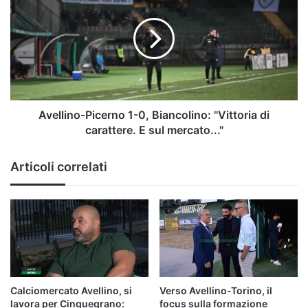
1-
0,
Biancolino:
"Vittoria
di
carattere.
E
sul
Avellino-Picerno 1-0, Biancolino: "Vittoria di
mercato..."
carattere. E sul mercato..."
Articoli correlati
Calciomercato Avellino, si
Verso Avellino-Torino, il
lavora per Cinquegrano:
focus sulla formazione