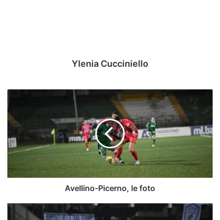
Ylenia Cucciniello
Avellino-
Picerno,
le
foto
Avellino-Picerno, le foto
Avellino-
Picerno