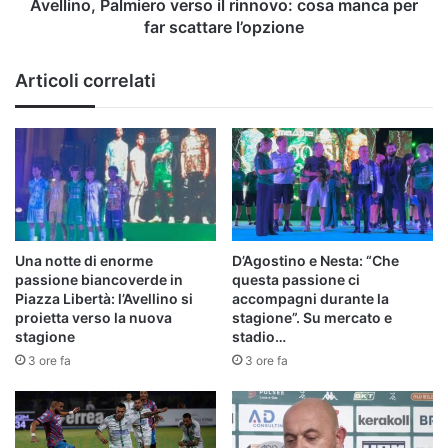
scattare
Avellino, Palmiero verso il rinnovo: cosa manca per
l’opzione
far scattare l’opzione
Articoli correlati
Una notte di enorme
D’Agostino e Nesta: “Che
passione biancoverde in
questa passione ci
Piazza Libertà: l’Avellino si
accompagni durante la
proietta verso la nuova
stagione”. Su mercato e
stagione
stadio…
3 ore fa
3 ore fa