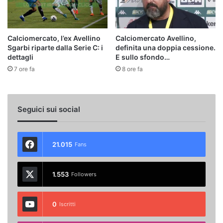
Calciomercato, l’ex Avellino
Calciomercato Avellino,
Sgarbi riparte dalla Serie C: i
definita una doppia cessione.
dettagli
E sullo sfondo…
7 ore fa
8 ore fa
Seguici sui social
21.015
Fans
1.553
Followers
0
Iscritti