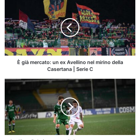
È
già
mercato:
un
ex
Avellino
nel
mirino
della
Casertana
È già mercato: un ex Avellino nel mirino della
|
Casertana | Serie C
Serie
C
Avellino,
Palmiero
verso
il
rinnovo:
cosa
manca
per
far