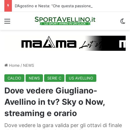
D’Agostino e Nesta: “Che questa passione ci accompagni durante la stagione”. Su mercato e stadio…
Menu
C
Home
/
NEWS
CALCIO
NEWS
SERIE C
US AVELLINO
Dove vedere Giugliano-
Avellino in tv? Sky o Now,
streaming e orario
Dove vedere la gara valida per gli ottavi di finale