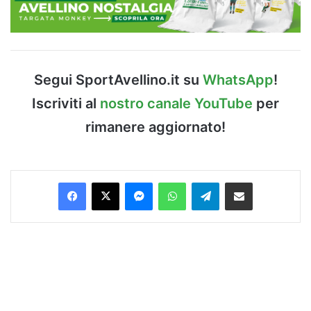
Segui SportAvellino.it su
WhatsApp
!
Iscriviti al
nostro canale YouTube
per
rimanere aggiornato!
Facebook
X
Messenger
WhatsApp
Telegram
Condividi via Email