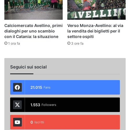
Calciomercato Avellino, primi
Verso Monza‑Avellino: al via
dialoghi per uno scambio
la vendita dei biglietti per il
con il Catania: la situazione
settore ospiti
1 ora fa
3 ore fa
Seguici sui social
21.015
Fans
1.553
Followers
0
Iscritti