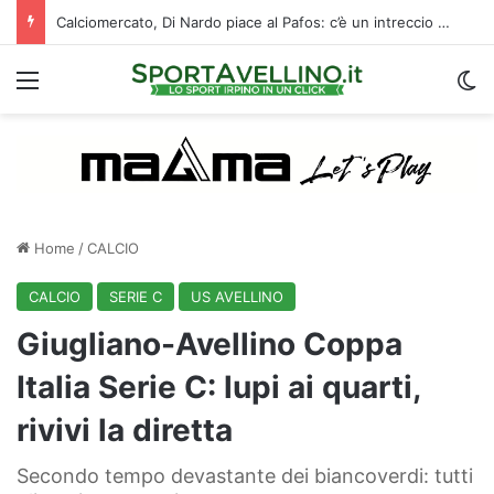
Calciomercato, Di Nardo piace al Pafos: c’è un intreccio con l’Avellino
Menu
C
Home
/
CALCIO
CALCIO
SERIE C
US AVELLINO
Giugliano-Avellino Coppa
Italia Serie C: lupi ai quarti,
rivivi la diretta
Secondo tempo devastante dei biancoverdi: tutti