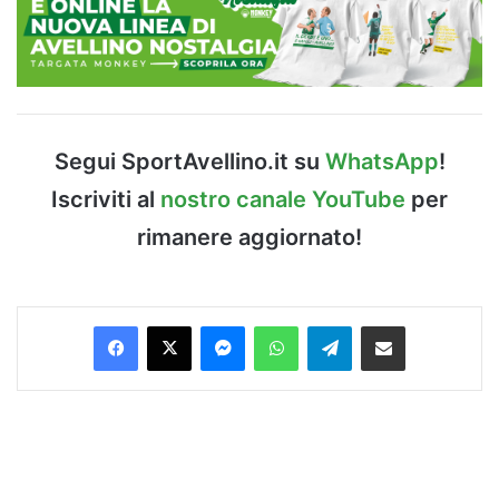
Segui SportAvellino.it su
WhatsApp
!
Iscriviti al
nostro canale YouTube
per
rimanere aggiornato!
Facebook
X
Messenger
WhatsApp
Telegram
Condividi via Email