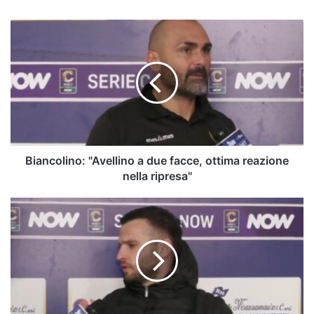
Biancolino:
"Avellino
a
due
facce,
ottima
reazione
nella
ripresa"
Biancolino: "Avellino a due facce, ottima reazione
nella ripresa"
Toscano:
"Ottima
partita.
Passaggio
del
turno
meritato"