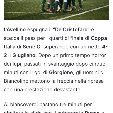
L’Avellino
espugna il
“De Cristofaro”
e
stacca il pass per i quarti di finale di
Coppa
Italia
di
Serie C,
superando con un netto
4-
2
il
Giugliano.
Dopo un primo tempo horror
dei lupi, passati in svantaggio dopo cinque
minuti con il gol di
Giorgione
, gli uomini di
Biancolino mettono la freccia nella ripresa
con una prestazione devastante.
Ai biancoverdi bastano tre minuti per
ribaltare la sfida con il subentrato
Russo
e