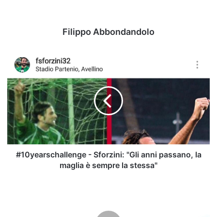
Filippo Abbondandolo
#10yearschallenge
-
Sforzini:
"Gli
anni
passano,
la
maglia
è
sempre
#10yearschallenge - Sforzini: "Gli anni passano, la
la
maglia è sempre la stessa"
stessa"
Avellino
Calcio
-
Stop