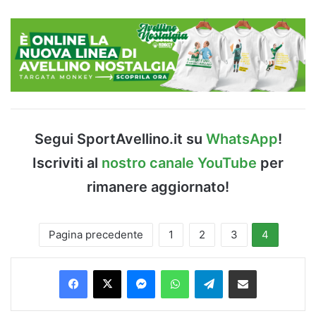
Segui SportAvellino.it su
WhatsApp
!
Iscriviti al
nostro canale YouTube
per
rimanere aggiornato!
Pagina precedente
1
2
3
4
Facebook
X
Messenger
WhatsApp
Telegram
Condividi via Email