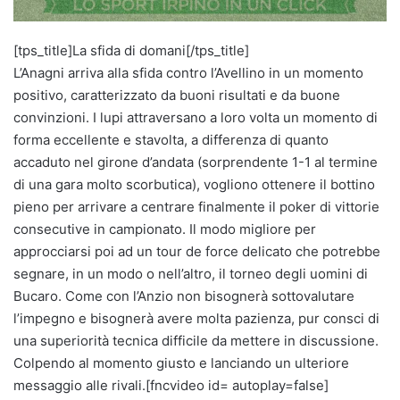
[tps_title]La sfida di domani[/tps_title]
L’Anagni arriva alla sfida contro l’Avellino in un momento
positivo, caratterizzato da buoni risultati e da buone
convinzioni. I lupi attraversano a loro volta un momento di
forma eccellente e stavolta, a differenza di quanto
accaduto nel girone d’andata (sorprendente 1-1 al termine
di una gara molto scorbutica), vogliono ottenere il bottino
pieno per arrivare a centrare finalmente il poker di vittorie
consecutive in campionato. Il modo migliore per
approcciarsi poi ad un tour de force delicato che potrebbe
segnare, in un modo o nell’altro, il torneo degli uomini di
Bucaro. Come con l’Anzio non bisognerà sottovalutare
l’impegno e bisognerà avere molta pazienza, pur consci di
una superiorità tecnica difficile da mettere in discussione.
Colpendo al momento giusto e lanciando un ulteriore
messaggio alle rivali.[fncvideo id= autoplay=false]