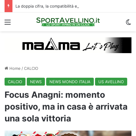
La doppia cifra, la compatibilità e un dato da urlo: perché l’Avellino ha rimesso Biasci al centro del villaggio
Menu
C
Home
/
CALCIO
CALCIO
NEWS
NEWS MONDO ITALIA
US AVELLINO
Focus Anagni: momento
positivo, ma in casa è arrivata
una sola vittoria