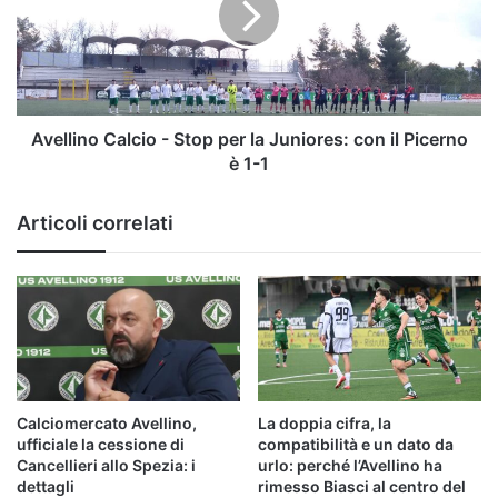
per
la
Juniores:
con
il
Picerno
Avellino Calcio - Stop per la Juniores: con il Picerno
è
è 1-1
1-
1
Articoli correlati
Calciomercato Avellino,
La doppia cifra, la
ufficiale la cessione di
compatibilità e un dato da
Cancellieri allo Spezia: i
urlo: perché l’Avellino ha
dettagli
rimesso Biasci al centro del