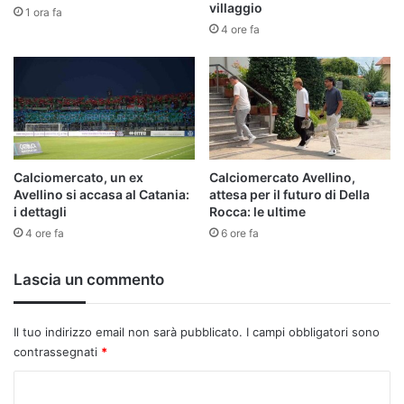
villaggio
1 ora fa
4 ore fa
Calciomercato, un ex
Calciomercato Avellino,
Avellino si accasa al Catania:
attesa per il futuro di Della
i dettagli
Rocca: le ultime
4 ore fa
6 ore fa
Lascia un commento
Il tuo indirizzo email non sarà pubblicato.
I campi obbligatori sono
contrassegnati
*
C