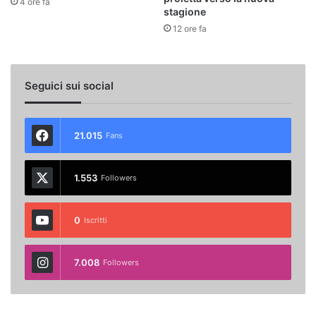
4 ore fa
stagione
12 ore fa
Seguici sui social
21.015
Fans
1.553
Followers
0
Iscritti
7.008
Followers