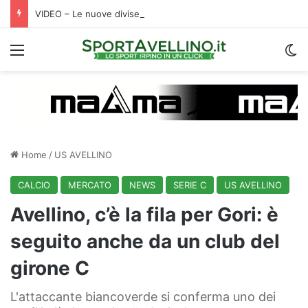
VIDEO – Le nuove divise da gioco dell’Avellino firmate Magma: tradizione e innovazione nella Roots 1912
Menu
C
Home
/
US AVELLINO
CALCIO
MERCATO
NEWS
SERIE C
US AVELLINO
Avellino, c’è la fila per Gori: è
seguito anche da un club del
girone C
L'attaccante biancoverde si conferma uno dei