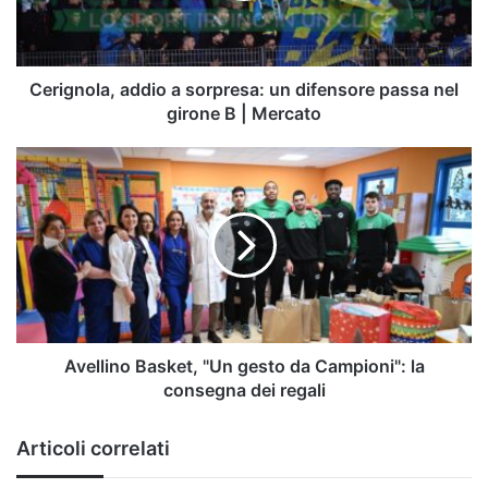
passa
nel
girone
B
Cerignola, addio a sorpresa: un difensore passa nel
|
girone B | Mercato
Mercato
Avellino
Basket,
"Un
gesto
da
Campioni":
la
consegna
dei
regali
Avellino Basket, "Un gesto da Campioni": la
consegna dei regali
Articoli correlati