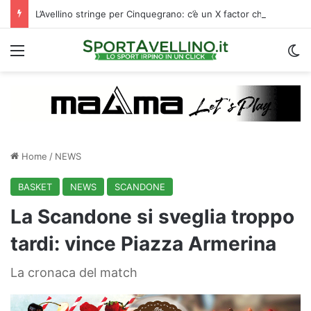
L’Avellino stringe per Cinquegrano: c’è un X factor che avvalora il suo arrivo
Menu
C
Home
/
NEWS
BASKET
NEWS
SCANDONE
La Scandone si sveglia troppo
tardi: vince Piazza Armerina
La cronaca del match