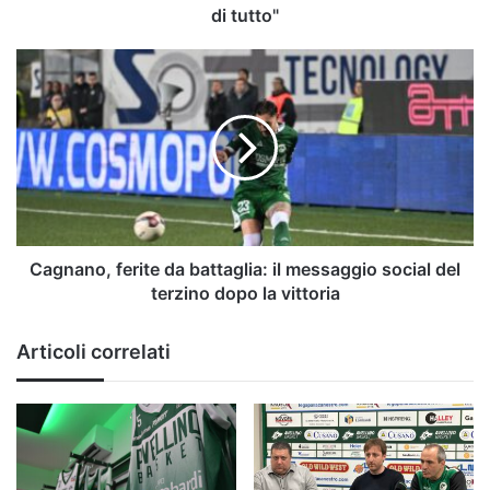
tutto"
di tutto"
Cagnano,
ferite
da
battaglia:
il
messaggio
social
del
terzino
dopo
Cagnano, ferite da battaglia: il messaggio social del
la
terzino dopo la vittoria
vittoria
Articoli correlati