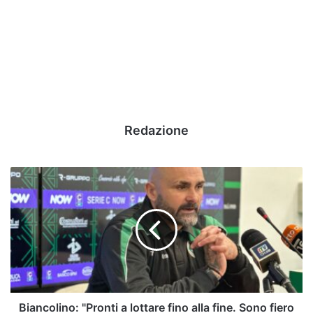
Redazione
Biancolino:
"Pronti
a
lottare
fino
alla
fine.
Sono
fiero
di
Biancolino: "Pronti a lottare fino alla fine. Sono fiero