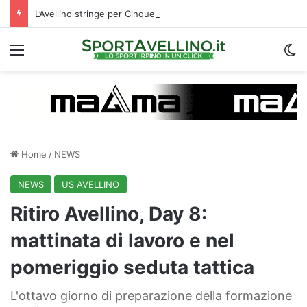
L’Avellino stringe per Cinquegrano: c’è un X factor che avvalora il suo arrivo
Menu
C
Home
/
NEWS
NEWS
US AVELLINO
Ritiro Avellino, Day 8:
mattinata di lavoro e nel
pomeriggio seduta tattica
L'ottavo giorno di preparazione della formazione