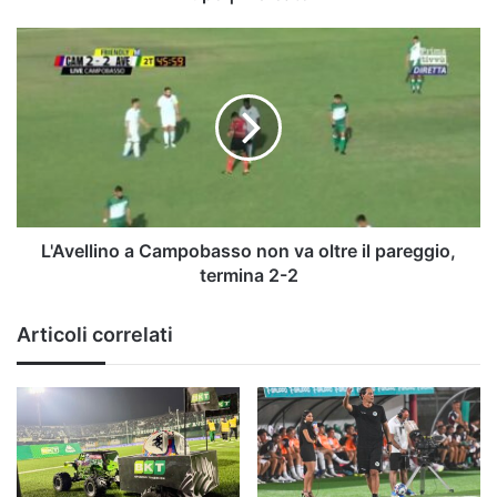
L'Avellino
a
Campobasso
non
va
oltre
il
pareggio,
termina
2-
L'Avellino a Campobasso non va oltre il pareggio,
2
termina 2-2
Articoli correlati