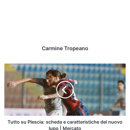
Carmine Tropeano
Tutto
su
Plescia:
scheda
e
caratteristiche
del
nuovo
lupo
|
Tutto su Plescia: scheda e caratteristiche del nuovo
Mercato
lupo | Mercato